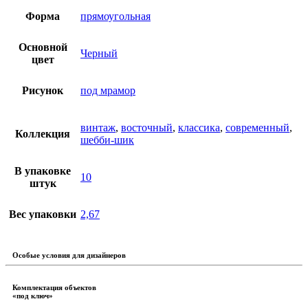
Форма
прямоугольная
Основной
Черный
цвет
Рисунок
под мрамор
винтаж
,
восточный
,
классика
,
современный
,
Коллекция
шебби-шик
В упаковке
10
штук
Вес упаковки
2,67
Особые условия для дизайнеров
Комплектация объектов
«под ключ»