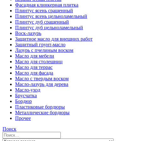
Фасадная клинкерная плитка
Плинтус ясень сращенный
Плинтус ясень цельноламельный
Плинтус дуб сращенный
Плинтус дуб цельноламельный
Воск-лазурь
Защитное масло для внешних работ
Защитный грунт-масло
Лазурь с пчелиным воском
Масло для мебели
Масло для столешниц
Масло для террас
Масло для фасада
Масло с твердым воском
Масло-лазурь для дерева
Масло-уход
Брусчатка
Бордюр
Пластиковые бордюры
Металлические бордюры
Прочее
Поиск