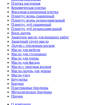
Плитка настенная
Керамическая плитка
Фасадная клинкерная плитка
Плинтус ясень сращенный
Плинтус ясень цельноламельный
Плинтус дуб сращенный
Плинтус дуб цельноламельный
Воск-лазурь
Защитное масло для внешних работ
Защитный грунт-масло
Лазурь с пчелиным воском
Масло для мебели
Масло для столешниц
Масло для террас
Масло для фасада
Масло с твердым воском
Масло-лазурь для дерева
Масло-уход
Брусчатка
Бордюр
Пластиковые бордюры
Металлические бордюры
Прочее
О компании