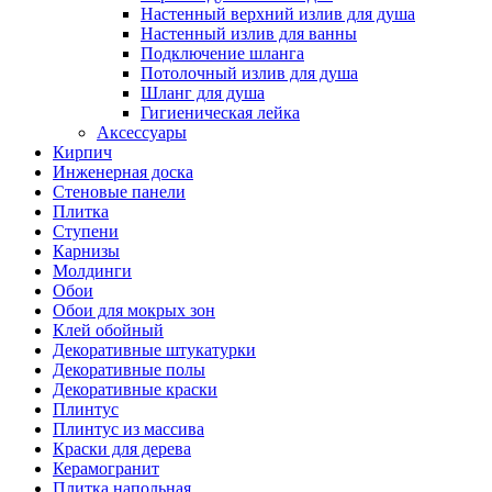
Настенный верхний излив для душа
Настенный излив для ванны
Подключение шланга
Потолочный излив для душа
Шланг для душа
Гигиеническая лейка
Аксессуары
Кирпич
Инженерная доска
Стеновые панели
Плитка
Ступени
Карнизы
Молдинги
Обои
Обои для мокрых зон
Клей обойный
Декоративные штукатурки
Декоративные полы
Декоративные краски
Плинтус
Плинтус из массива
Краски для дерева
Керамогранит
Плитка напольная