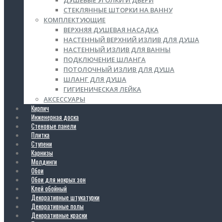
ДУШЕВЫЕ УГОЛКИ И ДВЕРИ
СТЕКЛЯННЫЕ ШТОРКИ НА ВАННУ
КОМПЛЕКТУЮЩИЕ
ВЕРХНЯЯ ДУШЕВАЯ НАСАДКА
НАСТЕННЫЙ ВЕРХНИЙ ИЗЛИВ ДЛЯ ДУША
НАСТЕННЫЙ ИЗЛИВ ДЛЯ ВАННЫ
ПОДКЛЮЧЕНИЕ ШЛАНГА
ПОТОЛОЧНЫЙ ИЗЛИВ ДЛЯ ДУША
ШЛАНГ ДЛЯ ДУША
ГИГИЕНИЧЕСКАЯ ЛЕЙКА
АКСЕССУАРЫ
Кирпич
Инженерная доска
Стеновые панели
Плитка
Ступени
Карнизы
Молдинги
Обои
Обои для мокрых зон
Клей обойный
Декоративные штукатурки
Декоративные полы
Декоративные краски