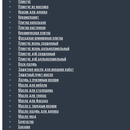
Плинтус
Плинтус из массива
Краски для дерева
Керамогранит
Плитка напольная
Плитка настенная
Керамическая плитка
Фасадная клинкерная плитка
Плинтус ясень сращенный
Плинтус ясень цельноламельный
Плинтус дуб сращенный
Плинтус дуб цельноламельный
Воск-лазурь
Защитное масло для внешних работ
Защитный грунт-масло
Лазурь с пчелиным воском
Масло для мебели
Масло для столешниц
Масло для террас
Масло для фасада
Масло с твердым воском
Масло-лазурь для дерева
Масло-уход
Брусчатка
Бордюр