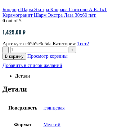
Бордюр Шарм Экстра Каррара Спиголо А.Е. 1х1
Керамогранит Шарм Экстра Лаза 30х60 пат.
0
out of 5
1,425.00
₽
Артикул:
cc65b5e9c5da
Категория:
Тест2
-
+
Просмотр корзины
В корзину
Добавить в список желаний
Детали
Детали
Поверхность
глянцевая
Формат
Мелкий