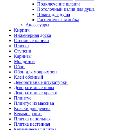
Подключение шланга
Потолочный излив для душа
Шланг для душа
Гигиеническая лейка
Аксессуары
Кирпич
Инженерная доска
Стеновые панели
Плитка
Ступени
Карнизы
Молдинги
Обои
Обои для мокрых зон
Клей обойный
Декоративные штукатурки
Декоративные полы
Декоративные краски
Плинтус
Плинтус из массива
Краски для дерева
Керамогранит
Плитка напольная
Плитка настенная
Керамическая плитка