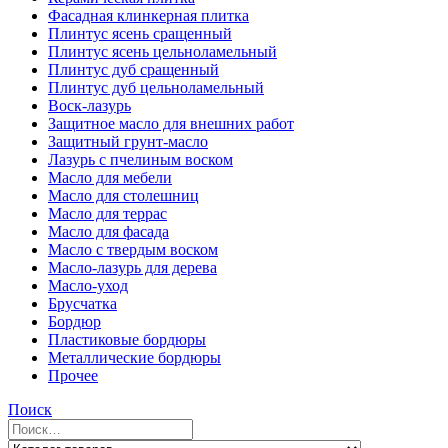
Фасадная клинкерная плитка
Плинтус ясень сращенный
Плинтус ясень цельноламельный
Плинтус дуб сращенный
Плинтус дуб цельноламельный
Воск-лазурь
Защитное масло для внешних работ
Защитный грунт-масло
Лазурь с пчелиным воском
Масло для мебели
Масло для столешниц
Масло для террас
Масло для фасада
Масло с твердым воском
Масло-лазурь для дерева
Масло-уход
Брусчатка
Бордюр
Пластиковые бордюры
Металлические бордюры
Прочее
Поиск