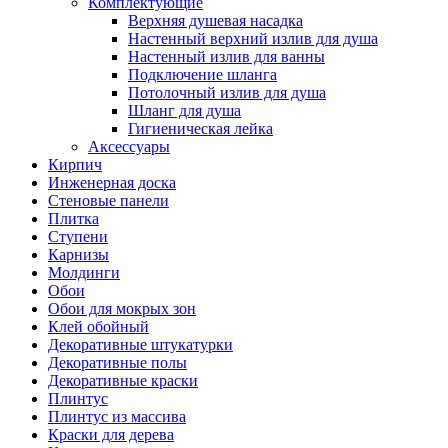
Комплектующие
Верхняя душевая насадка
Настенный верхний излив для душа
Настенный излив для ванны
Подключение шланга
Потолочный излив для душа
Шланг для душа
Гигиеническая лейка
Аксессуары
Кирпич
Инженерная доска
Стеновые панели
Плитка
Ступени
Карнизы
Молдинги
Обои
Обои для мокрых зон
Клей обойный
Декоративные штукатурки
Декоративные полы
Декоративные краски
Плинтус
Плинтус из массива
Краски для дерева