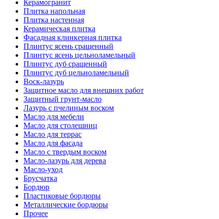
Керамогранит
Плитка напольная
Плитка настенная
Керамическая плитка
Фасадная клинкерная плитка
Плинтус ясень сращенный
Плинтус ясень цельноламельный
Плинтус дуб сращенный
Плинтус дуб цельноламельный
Воск-лазурь
Защитное масло для внешних работ
Защитный грунт-масло
Лазурь с пчелиным воском
Масло для мебели
Масло для столешниц
Масло для террас
Масло для фасада
Масло с твердым воском
Масло-лазурь для дерева
Масло-уход
Брусчатка
Бордюр
Пластиковые бордюры
Металлические бордюры
Прочее