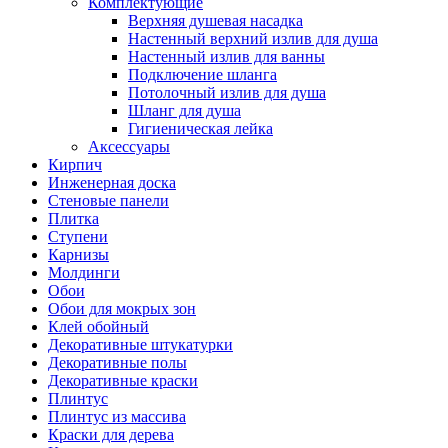
Комплектующие
Верхняя душевая насадка
Настенный верхний излив для душа
Настенный излив для ванны
Подключение шланга
Потолочный излив для душа
Шланг для душа
Гигиеническая лейка
Аксессуары
Кирпич
Инженерная доска
Стеновые панели
Плитка
Ступени
Карнизы
Молдинги
Обои
Обои для мокрых зон
Клей обойный
Декоративные штукатурки
Декоративные полы
Декоративные краски
Плинтус
Плинтус из массива
Краски для дерева