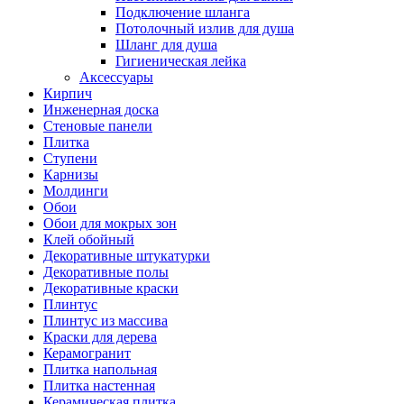
Подключение шланга
Потолочный излив для душа
Шланг для душа
Гигиеническая лейка
Аксессуары
Кирпич
Инженерная доска
Стеновые панели
Плитка
Ступени
Карнизы
Молдинги
Обои
Обои для мокрых зон
Клей обойный
Декоративные штукатурки
Декоративные полы
Декоративные краски
Плинтус
Плинтус из массива
Краски для дерева
Керамогранит
Плитка напольная
Плитка настенная
Керамическая плитка