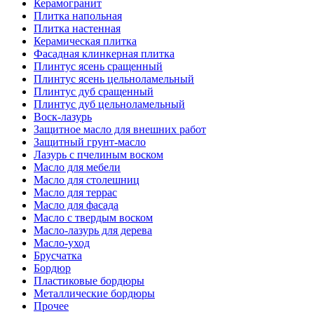
Керамогранит
Плитка напольная
Плитка настенная
Керамическая плитка
Фасадная клинкерная плитка
Плинтус ясень сращенный
Плинтус ясень цельноламельный
Плинтус дуб сращенный
Плинтус дуб цельноламельный
Воск-лазурь
Защитное масло для внешних работ
Защитный грунт-масло
Лазурь с пчелиным воском
Масло для мебели
Масло для столешниц
Масло для террас
Масло для фасада
Масло с твердым воском
Масло-лазурь для дерева
Масло-уход
Брусчатка
Бордюр
Пластиковые бордюры
Металлические бордюры
Прочее