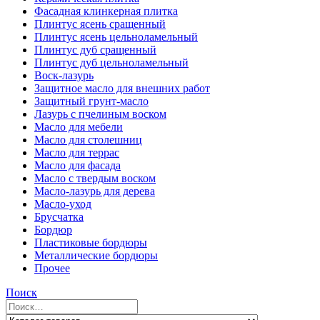
Фасадная клинкерная плитка
Плинтус ясень сращенный
Плинтус ясень цельноламельный
Плинтус дуб сращенный
Плинтус дуб цельноламельный
Воск-лазурь
Защитное масло для внешних работ
Защитный грунт-масло
Лазурь с пчелиным воском
Масло для мебели
Масло для столешниц
Масло для террас
Масло для фасада
Масло с твердым воском
Масло-лазурь для дерева
Масло-уход
Брусчатка
Бордюр
Пластиковые бордюры
Металлические бордюры
Прочее
Поиск