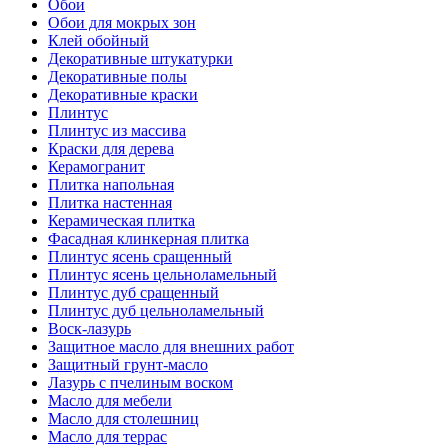
Обои
Обои для мокрых зон
Клей обойный
Декоративные штукатурки
Декоративные полы
Декоративные краски
Плинтус
Плинтус из массива
Краски для дерева
Керамогранит
Плитка напольная
Плитка настенная
Керамическая плитка
Фасадная клинкерная плитка
Плинтус ясень сращенный
Плинтус ясень цельноламельный
Плинтус дуб сращенный
Плинтус дуб цельноламельный
Воск-лазурь
Защитное масло для внешних работ
Защитный грунт-масло
Лазурь с пчелиным воском
Масло для мебели
Масло для столешниц
Масло для террас