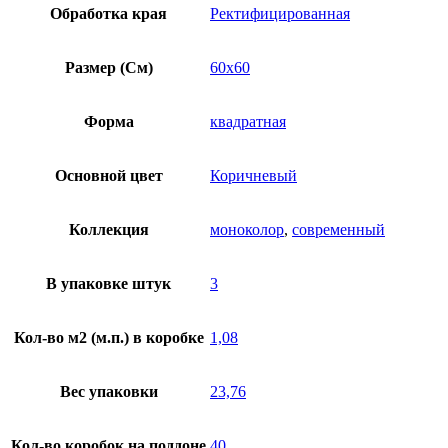
Обработка края
Ректифицированная
Размер (См)
60х60
Форма
квадратная
Основной цвет
Коричневый
Коллекция
моноколор
,
современный
В упаковке штук
3
Кол-во м2 (м.п.) в коробке
1,08
Вес упаковки
23,76
Кол-во коробок на поддоне
40