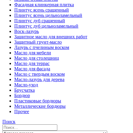
Фасадная клинкерная плитка
Плинтус ясень сращенный
Плинтус ясень цельноламельный
Плинтус дуб сращенный
Плинтус дуб цельноламельный
Воск-лазурь
Защитное масло для внешних работ
Защитный грунт-масло
Лазурь с пчелиным воском
Масло для мебели
Масло для столешниц
Масло для террас
Масло для фасада
Масло с твердым воском
Масло-лазурь для дерева
Масло-уход
Брусчатка
Бордюр
Пластиковые бордюры
Металлические бордюры
Прочее
Поиск