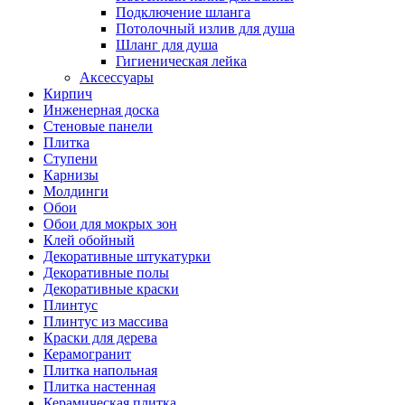
Подключение шланга
Потолочный излив для душа
Шланг для душа
Гигиеническая лейка
Аксессуары
Кирпич
Инженерная доска
Стеновые панели
Плитка
Ступени
Карнизы
Молдинги
Обои
Обои для мокрых зон
Клей обойный
Декоративные штукатурки
Декоративные полы
Декоративные краски
Плинтус
Плинтус из массива
Краски для дерева
Керамогранит
Плитка напольная
Плитка настенная
Керамическая плитка