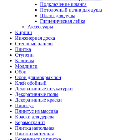
Подключение шланга
Потолочный излив для душа
Шланг для душа
Гигиеническая лейка
Аксессуары
Кирпич
Инженерная доска
Стеновые панели
Плитка
Ступени
Карнизы
Молдинги
Обои
Обои для мокрых зон
Клей обойный
Декоративные штукатурки
Декоративные полы
Декоративные краски
Плинтус
Плинтус из массива
Краски для дерева
Керамогранит
Плитка напольная
Плитка настенная
Керамическая плитка