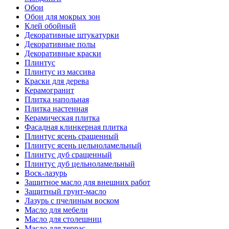
Обои
Обои для мокрых зон
Клей обойный
Декоративные штукатурки
Декоративные полы
Декоративные краски
Плинтус
Плинтус из массива
Краски для дерева
Керамогранит
Плитка напольная
Плитка настенная
Керамическая плитка
Фасадная клинкерная плитка
Плинтус ясень сращенный
Плинтус ясень цельноламельный
Плинтус дуб сращенный
Плинтус дуб цельноламельный
Воск-лазурь
Защитное масло для внешних работ
Защитный грунт-масло
Лазурь с пчелиным воском
Масло для мебели
Масло для столешниц
Масло для террас