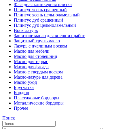
Фасадная клинкерная плитка
Плинтус ясень сращенный
Плинтус ясень цельноламельный
Плинтус дуб сращенный
Плинтус дуб цельноламельный
Воск-лазурь
Защитное масло для внешних работ
Защитный грунт-масло
Лазурь с пчелиным воском
Масло для мебели
Масло для столешниц
Масло для террас
Масло для фасада
Масло с твердым воском
Масло-лазурь для дерева
Масло-уход
Брусчатка
Бордюр
Пластиковые бордюры
Металлические бордюры
Прочее
Поиск