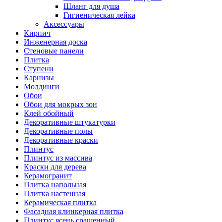
Шланг для душа
Гигиеническая лейка
Аксессуары
Кирпич
Инженерная доска
Стеновые панели
Плитка
Ступени
Карнизы
Молдинги
Обои
Обои для мокрых зон
Клей обойный
Декоративные штукатурки
Декоративные полы
Декоративные краски
Плинтус
Плинтус из массива
Краски для дерева
Керамогранит
Плитка напольная
Плитка настенная
Керамическая плитка
Фасадная клинкерная плитка
Плинтус ясень сращенный