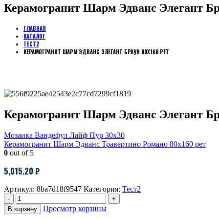
Керамогранит Шарм Эдванс Элегант Бр
ГЛАВНАЯ
КАТАЛОГ
ТЕСТ2
КЕРАМОГРАНИТ ШАРМ ЭДВАНС ЭЛЕГАНТ БРАУН 80Х160 РЕТ
Керамогранит Шарм Эдванс Элегант Бр
Мозаика Вандефул Лайф Пур 30х30
Керамогранит Шарм Эдванс Травертино Романо 80х160 рет
0
out of 5
5,015.20
₽
Артикул:
8ba7d18f9547
Категория:
Тест2
-
+
Просмотр корзины
В корзину