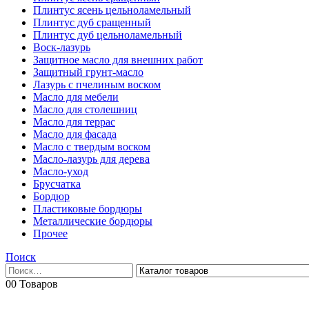
Плинтус ясень цельноламельный
Плинтус дуб сращенный
Плинтус дуб цельноламельный
Воск-лазурь
Защитное масло для внешних работ
Защитный грунт-масло
Лазурь с пчелиным воском
Масло для мебели
Масло для столешниц
Масло для террас
Масло для фасада
Масло с твердым воском
Масло-лазурь для дерева
Масло-уход
Брусчатка
Бордюр
Пластиковые бордюры
Металлические бордюры
Прочее
Поиск
0
0 Товаров