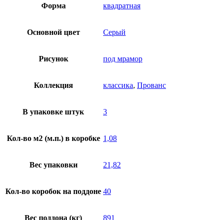
Форма
квадратная
Основной цвет
Серый
Рисунок
под мрамор
Коллекция
классика
,
Прованс
В упаковке штук
3
Кол-во м2 (м.п.) в коробке
1,08
Вес упаковки
21,82
Кол-во коробок на поддоне
40
Вес поддона (кг)
891