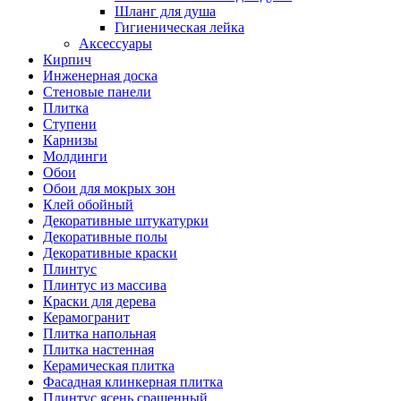
Шланг для душа
Гигиеническая лейка
Аксессуары
Кирпич
Инженерная доска
Стеновые панели
Плитка
Ступени
Карнизы
Молдинги
Обои
Обои для мокрых зон
Клей обойный
Декоративные штукатурки
Декоративные полы
Декоративные краски
Плинтус
Плинтус из массива
Краски для дерева
Керамогранит
Плитка напольная
Плитка настенная
Керамическая плитка
Фасадная клинкерная плитка
Плинтус ясень сращенный