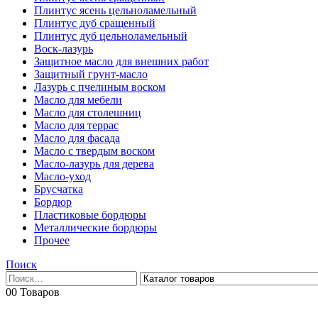
Плинтус ясень цельноламельный
Плинтус дуб сращенный
Плинтус дуб цельноламельный
Воск-лазурь
Защитное масло для внешних работ
Защитный грунт-масло
Лазурь с пчелиным воском
Масло для мебели
Масло для столешниц
Масло для террас
Масло для фасада
Масло с твердым воском
Масло-лазурь для дерева
Масло-уход
Брусчатка
Бордюр
Пластиковые бордюры
Металлические бордюры
Прочее
Поиск
0
0 Товаров