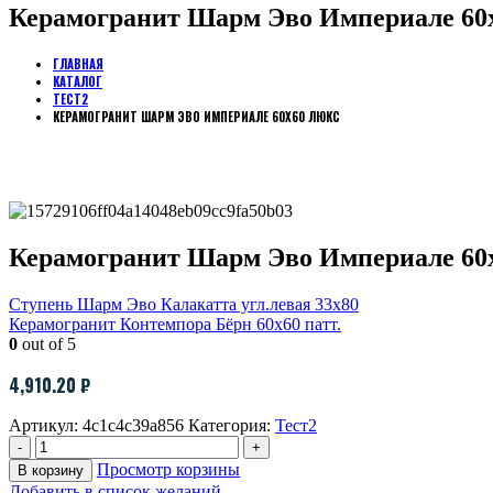
Керамогранит Шарм Эво Империале 60
ГЛАВНАЯ
КАТАЛОГ
ТЕСТ2
КЕРАМОГРАНИТ ШАРМ ЭВО ИМПЕРИАЛЕ 60Х60 ЛЮКС
Керамогранит Шарм Эво Империале 60
Ступень Шарм Эво Калакатта угл.левая 33х80
Керамогранит Контемпора Бёрн 60х60 патт.
0
out of 5
4,910.20
₽
Артикул:
4c1c4c39a856
Категория:
Тест2
-
+
Просмотр корзины
В корзину
Добавить в список желаний