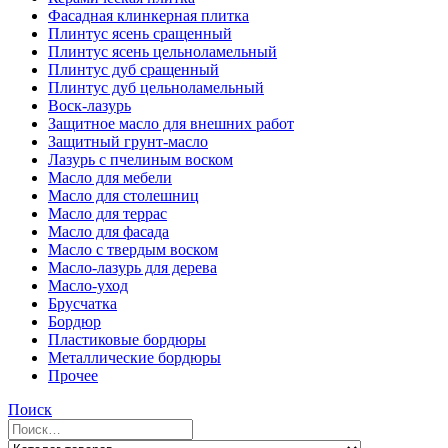
Фасадная клинкерная плитка
Плинтус ясень сращенный
Плинтус ясень цельноламельный
Плинтус дуб сращенный
Плинтус дуб цельноламельный
Воск-лазурь
Защитное масло для внешних работ
Защитный грунт-масло
Лазурь с пчелиным воском
Масло для мебели
Масло для столешниц
Масло для террас
Масло для фасада
Масло с твердым воском
Масло-лазурь для дерева
Масло-уход
Брусчатка
Бордюр
Пластиковые бордюры
Металлические бордюры
Прочее
Поиск