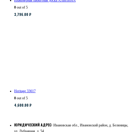
Инженерная паркетная доска АЛЬПИНА
0
out of 5
3,796.00
₽
Heritage 33617
0
out of 5
4,600.00
₽
ЮРИДИЧЕСКИЙ АДРЕС:
Ивановская обл., Ивановский район, д. Беляницы,
ул. Дубравная, д. 54