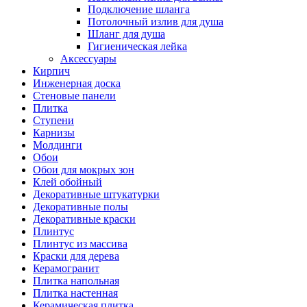
Подключение шланга
Потолочный излив для душа
Шланг для душа
Гигиеническая лейка
Аксессуары
Кирпич
Инженерная доска
Стеновые панели
Плитка
Ступени
Карнизы
Молдинги
Обои
Обои для мокрых зон
Клей обойный
Декоративные штукатурки
Декоративные полы
Декоративные краски
Плинтус
Плинтус из массива
Краски для дерева
Керамогранит
Плитка напольная
Плитка настенная
Керамическая плитка