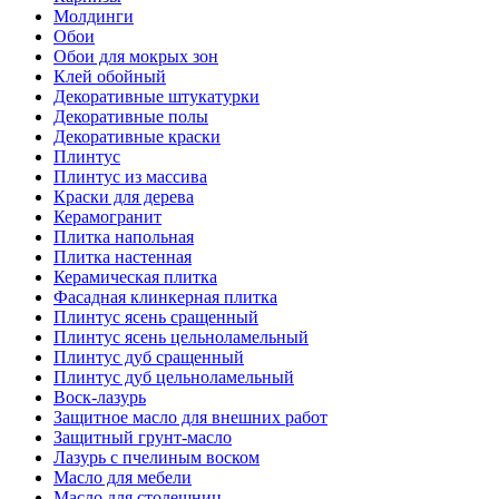
Молдинги
Обои
Обои для мокрых зон
Клей обойный
Декоративные штукатурки
Декоративные полы
Декоративные краски
Плинтус
Плинтус из массива
Краски для дерева
Керамогранит
Плитка напольная
Плитка настенная
Керамическая плитка
Фасадная клинкерная плитка
Плинтус ясень сращенный
Плинтус ясень цельноламельный
Плинтус дуб сращенный
Плинтус дуб цельноламельный
Воск-лазурь
Защитное масло для внешних работ
Защитный грунт-масло
Лазурь с пчелиным воском
Масло для мебели
Масло для столешниц