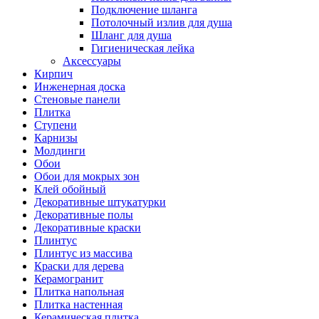
Подключение шланга
Потолочный излив для душа
Шланг для душа
Гигиеническая лейка
Аксессуары
Кирпич
Инженерная доска
Стеновые панели
Плитка
Ступени
Карнизы
Молдинги
Обои
Обои для мокрых зон
Клей обойный
Декоративные штукатурки
Декоративные полы
Декоративные краски
Плинтус
Плинтус из массива
Краски для дерева
Керамогранит
Плитка напольная
Плитка настенная
Керамическая плитка