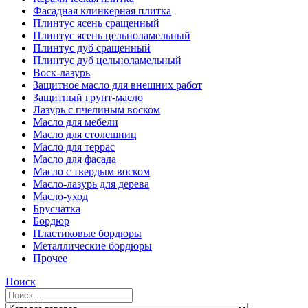
Фасадная клинкерная плитка
Плинтус ясень сращенный
Плинтус ясень цельноламельный
Плинтус дуб сращенный
Плинтус дуб цельноламельный
Воск-лазурь
Защитное масло для внешних работ
Защитный грунт-масло
Лазурь с пчелиным воском
Масло для мебели
Масло для столешниц
Масло для террас
Масло для фасада
Масло с твердым воском
Масло-лазурь для дерева
Масло-уход
Брусчатка
Бордюр
Пластиковые бордюры
Металлические бордюры
Прочее
Поиск