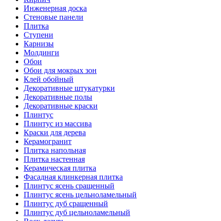
Инженерная доска
Стеновые панели
Плитка
Ступени
Карнизы
Молдинги
Обои
Обои для мокрых зон
Клей обойный
Декоративные штукатурки
Декоративные полы
Декоративные краски
Плинтус
Плинтус из массива
Краски для дерева
Керамогранит
Плитка напольная
Плитка настенная
Керамическая плитка
Фасадная клинкерная плитка
Плинтус ясень сращенный
Плинтус ясень цельноламельный
Плинтус дуб сращенный
Плинтус дуб цельноламельный