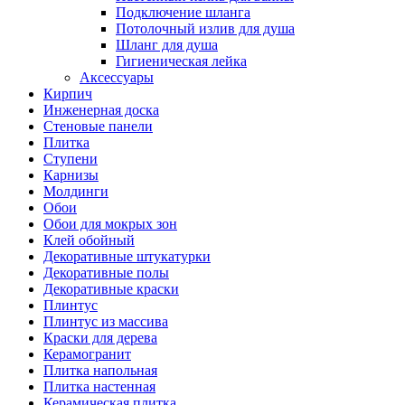
Подключение шланга
Потолочный излив для душа
Шланг для душа
Гигиеническая лейка
Аксессуары
Кирпич
Инженерная доска
Стеновые панели
Плитка
Ступени
Карнизы
Молдинги
Обои
Обои для мокрых зон
Клей обойный
Декоративные штукатурки
Декоративные полы
Декоративные краски
Плинтус
Плинтус из массива
Краски для дерева
Керамогранит
Плитка напольная
Плитка настенная
Керамическая плитка