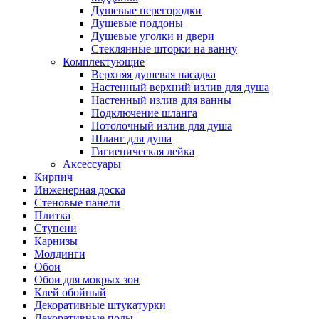
Душевые перегородки
Душевые поддоны
Душевые уголки и двери
Стеклянные шторки на ванну
Комплектующие
Верхняя душевая насадка
Настенный верхний излив для душа
Настенный излив для ванны
Подключение шланга
Потолочный излив для душа
Шланг для душа
Гигиеническая лейка
Аксессуары
Кирпич
Инженерная доска
Стеновые панели
Плитка
Ступени
Карнизы
Молдинги
Обои
Обои для мокрых зон
Клей обойный
Декоративные штукатурки
Декоративные полы