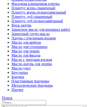
Фасадная клинкерная плитка
Плинтус ясень сращенный
Плинтус ясень цельноламельный
Плинтус дуб сращенный
Плинтус дуб цельноламельный
Воск-лазурь
Защитное масло для внешних работ
Защитный грунт-масло
Лазурь с пчелиным воском
Масло для мебели
Масло для столешниц
Масло для террас
Масло для фасада
Масло с твердым воском
Масло-лазурь для дерева
Масло-уход
Брусчатка
Бордюр
Пластиковые бордюры
Металлические бордюры
Прочее
Поиск