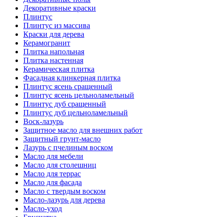
Декоративные краски
Плинтус
Плинтус из массива
Краски для дерева
Керамогранит
Плитка напольная
Плитка настенная
Керамическая плитка
Фасадная клинкерная плитка
Плинтус ясень сращенный
Плинтус ясень цельноламельный
Плинтус дуб сращенный
Плинтус дуб цельноламельный
Воск-лазурь
Защитное масло для внешних работ
Защитный грунт-масло
Лазурь с пчелиным воском
Масло для мебели
Масло для столешниц
Масло для террас
Масло для фасада
Масло с твердым воском
Масло-лазурь для дерева
Масло-уход