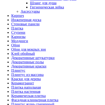
Шланг для душа
Гигиеническая лейка
Аксессуары
Кирпич
Инженерная доска
Стеновые панели
Плитка
Ступени
Карнизы
Молдинги
Обои
Обои для мокрых зон
Клей обойный
Декоративные штукатурки
Декоративные полы
Декоративные краски
Плинтус
Плинтус из массива
Краски для дерева
Керамогранит
Плитка напольная
Плитка настенная
Керамическая плитка
Фасадная клинкерная плитка
Плинтус ясень сращенный