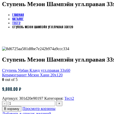
Ступень Мезон Шампэйн угл.правая 33
ГЛАВНАЯ
КАТАЛОГ
ТЕСТ2
СТУПЕНЬ МЕЗОН ШАМПЭЙН УГЛ.ПРАВАЯ 33Х120
Ступень Мезон Шампэйн угл.правая 33
Ступень Урбан Клауд угл.правая 33х60
Керамогранит Мезон Хани 20х120
0
out of 5
9,880.00
₽
Артикул:
301d20e90197
Категория:
Тест2
-
+
Просмотр корзины
В корзину
Добавить в список желаний