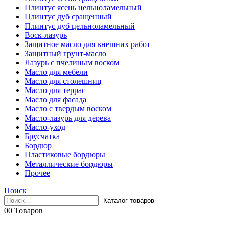
Плинтус ясень цельноламельный
Плинтус дуб сращенный
Плинтус дуб цельноламельный
Воск-лазурь
Защитное масло для внешних работ
Защитный грунт-масло
Лазурь с пчелиным воском
Масло для мебели
Масло для столешниц
Масло для террас
Масло для фасада
Масло с твердым воском
Масло-лазурь для дерева
Масло-уход
Брусчатка
Бордюр
Пластиковые бордюры
Металлические бордюры
Прочее
Поиск
0
0 Товаров