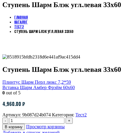
Ступень Шарм Блэк угл.левая 33х60
ГЛАВНАЯ
КАТАЛОГ
ТЕСТ2
СТУПЕНЬ ШАРМ БЛЭК УГЛ.ЛЕВАЯ 33Х60
Ступень Шарм Блэк угл.левая 33х60
Плинтус Шарм Перл люкс 7,2*59
Вставка Шарм Амбер Фрэйм 60х60
0
out of 5
4,960.00
₽
Артикул:
9b087d24b074
Категория:
Тест2
-
+
Просмотр корзины
В корзину
Добавить в список желаний