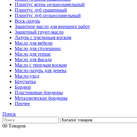
Плинтус ясень цельноламельный
Плинтус дуб сращенный
Плинтус дуб цельноламельный
Воск-лазурь
Защитное масло для внешних работ
Защитный грунт-масло
Лазурь с пчелиным воском
Масло для мебели
Масло для столешниц
Масло для террас
Масло для фасада
Масло с твердым воском
Масло-лазурь для дерева
Масло-уход
Брусчатка
Бордюр
Пластиковые бордюры
Металлические бордюры
Прочее
Поиск
0
0 Товаров