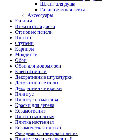
Шланг для душа
Гигиеническая лейка
Аксессуары
Кирпич
Инженерная доска
Стеновые панели
Плитка
Ступени
Карнизы
Молдинги
Обои
Обои для мокрых зон
Клей обойный
Декоративные штукатурки
Декоративные полы
Декоративные краски
Плинтус
Плинтус из массива
Краски для дерева
Керамогранит
Плитка напольная
Плитка настенная
Керамическая плитка
Фасадная клинкерная плитка
Плинтус ясень сращенный