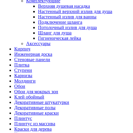
Комплектующие
Верхняя душевая насадка
Настенный верхний излив для душа
Настенный излив для ванны
Подключение шланга
Потолочный излив для душа
Шланг для душа
Гигиеническая лейка
Аксессуары
Кирпич
Инженерная доска
Стеновые панели
Плитка
Ступени
Карнизы
Молдинги
Обои
Обои для мокрых зон
Клей обойный
Декоративные штукатурки
Декоративные полы
Декоративные краски
Плинтус
Плинтус из массива
Краски для дерева