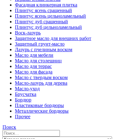
Фасадная клинкерная плитка
Плинтус ясень сращенный
Плинтус ясень цельноламельный
Плинтус дуб сращенный
Плинтус дуб цельноламельный
Воск-лазурь
Защитное масло для внешних работ
Защитный грунт-масло
Лазурь с пчелиным воском
Масло для мебели
Масло для столешниц
Масло для террас
Масло для фасада
Масло с твердым воском
Масло-лазурь для дерева
Масло-уход
Брусчатка
Бордюр
Пластиковые бордюры
Металлические бордюры
Прочее
Поиск