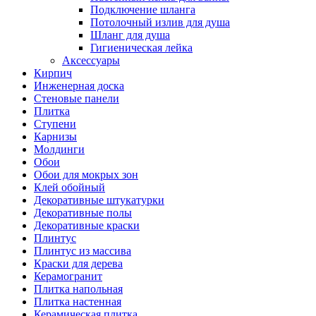
Подключение шланга
Потолочный излив для душа
Шланг для душа
Гигиеническая лейка
Аксессуары
Кирпич
Инженерная доска
Стеновые панели
Плитка
Ступени
Карнизы
Молдинги
Обои
Обои для мокрых зон
Клей обойный
Декоративные штукатурки
Декоративные полы
Декоративные краски
Плинтус
Плинтус из массива
Краски для дерева
Керамогранит
Плитка напольная
Плитка настенная
Керамическая плитка