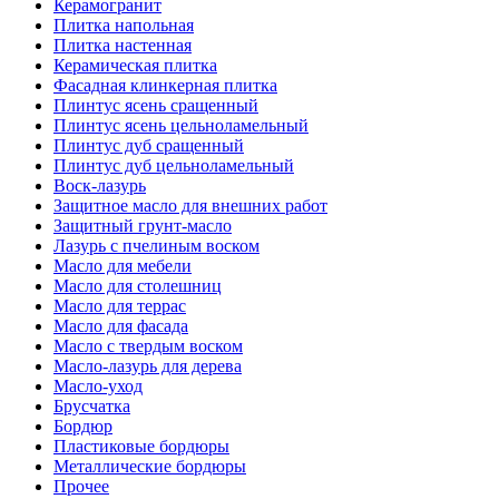
Керамогранит
Плитка напольная
Плитка настенная
Керамическая плитка
Фасадная клинкерная плитка
Плинтус ясень сращенный
Плинтус ясень цельноламельный
Плинтус дуб сращенный
Плинтус дуб цельноламельный
Воск-лазурь
Защитное масло для внешних работ
Защитный грунт-масло
Лазурь с пчелиным воском
Масло для мебели
Масло для столешниц
Масло для террас
Масло для фасада
Масло с твердым воском
Масло-лазурь для дерева
Масло-уход
Брусчатка
Бордюр
Пластиковые бордюры
Металлические бордюры
Прочее