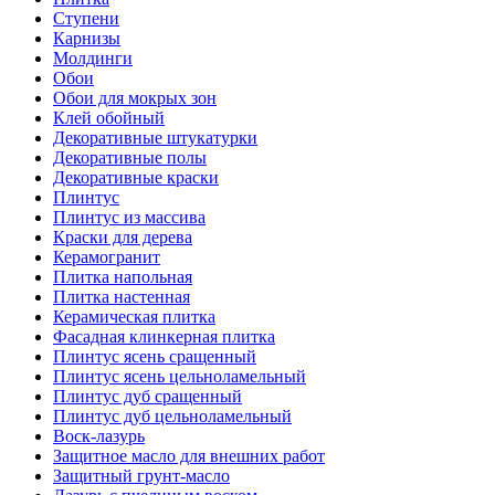
Ступени
Карнизы
Молдинги
Обои
Обои для мокрых зон
Клей обойный
Декоративные штукатурки
Декоративные полы
Декоративные краски
Плинтус
Плинтус из массива
Краски для дерева
Керамогранит
Плитка напольная
Плитка настенная
Керамическая плитка
Фасадная клинкерная плитка
Плинтус ясень сращенный
Плинтус ясень цельноламельный
Плинтус дуб сращенный
Плинтус дуб цельноламельный
Воск-лазурь
Защитное масло для внешних работ
Защитный грунт-масло