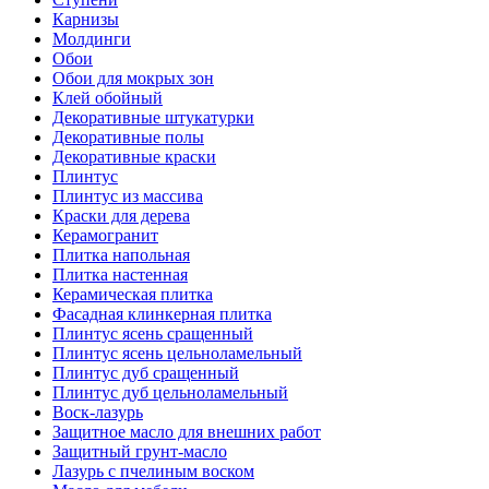
Карнизы
Молдинги
Обои
Обои для мокрых зон
Клей обойный
Декоративные штукатурки
Декоративные полы
Декоративные краски
Плинтус
Плинтус из массива
Краски для дерева
Керамогранит
Плитка напольная
Плитка настенная
Керамическая плитка
Фасадная клинкерная плитка
Плинтус ясень сращенный
Плинтус ясень цельноламельный
Плинтус дуб сращенный
Плинтус дуб цельноламельный
Воск-лазурь
Защитное масло для внешних работ
Защитный грунт-масло
Лазурь с пчелиным воском