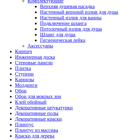
Комплектующие
Верхняя душевая насадка
Настенный верхний излив для душа
Настенный излив для ванны
Подключение шланга
Потолочный излив для душа
Шланг для душа
Гигиеническая лейка
Аксессуары
Кирпич
Инженерная доска
Стеновые панели
Плитка
Ступени
Карнизы
Молдинги
Обои
Обои для мокрых зон
Клей обойный
Декоративные штукатурки
Декоративные полы
Декоративные краски
Плинтус
Плинтус из массива
Краски для дерева