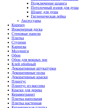
Подключение шланга
Потолочный излив для душа
Шланг для душа
Гигиеническая лейка
Аксессуары
Кирпич
Инженерная доска
Стеновые панели
Плитка
Ступени
Карнизы
Молдинги
Обои
Обои для мокрых зон
Клей обойный
Декоративные штукатурки
Декоративные полы
Декоративные краски
Плинтус
Плинтус из массива
Краски для дерева
Керамогранит
Плитка напольная
Плитка настенная
Керамическая плитка