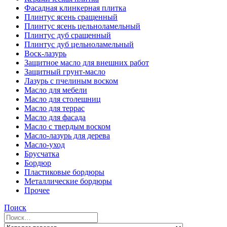
Фасадная клинкерная плитка
Плинтус ясень сращенный
Плинтус ясень цельноламельный
Плинтус дуб сращенный
Плинтус дуб цельноламельный
Воск-лазурь
Защитное масло для внешних работ
Защитный грунт-масло
Лазурь с пчелиным воском
Масло для мебели
Масло для столешниц
Масло для террас
Масло для фасада
Масло с твердым воском
Масло-лазурь для дерева
Масло-уход
Брусчатка
Бордюр
Пластиковые бордюры
Металлические бордюры
Прочее
Поиск