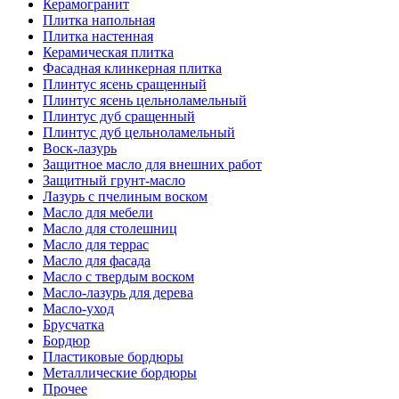
Керамогранит
Плитка напольная
Плитка настенная
Керамическая плитка
Фасадная клинкерная плитка
Плинтус ясень сращенный
Плинтус ясень цельноламельный
Плинтус дуб сращенный
Плинтус дуб цельноламельный
Воск-лазурь
Защитное масло для внешних работ
Защитный грунт-масло
Лазурь с пчелиным воском
Масло для мебели
Масло для столешниц
Масло для террас
Масло для фасада
Масло с твердым воском
Масло-лазурь для дерева
Масло-уход
Брусчатка
Бордюр
Пластиковые бордюры
Металлические бордюры
Прочее