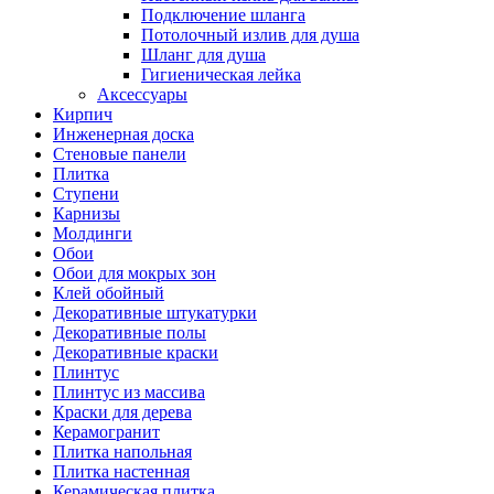
Подключение шланга
Потолочный излив для душа
Шланг для душа
Гигиеническая лейка
Аксессуары
Кирпич
Инженерная доска
Стеновые панели
Плитка
Ступени
Карнизы
Молдинги
Обои
Обои для мокрых зон
Клей обойный
Декоративные штукатурки
Декоративные полы
Декоративные краски
Плинтус
Плинтус из массива
Краски для дерева
Керамогранит
Плитка напольная
Плитка настенная
Керамическая плитка