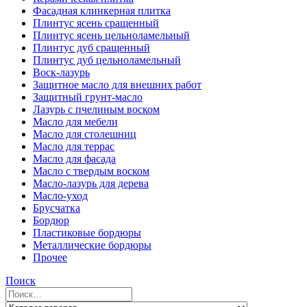
Фасадная клинкерная плитка
Плинтус ясень сращенный
Плинтус ясень цельноламельный
Плинтус дуб сращенный
Плинтус дуб цельноламельный
Воск-лазурь
Защитное масло для внешних работ
Защитный грунт-масло
Лазурь с пчелиным воском
Масло для мебели
Масло для столешниц
Масло для террас
Масло для фасада
Масло с твердым воском
Масло-лазурь для дерева
Масло-уход
Брусчатка
Бордюр
Пластиковые бордюры
Металлические бордюры
Прочее
Поиск