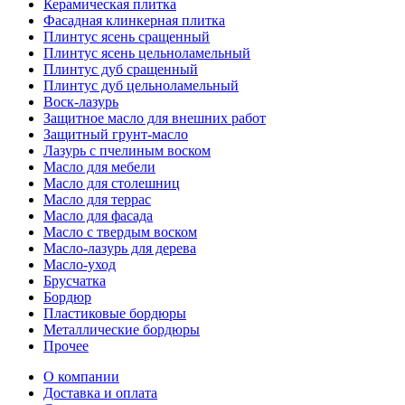
Керамическая плитка
Фасадная клинкерная плитка
Плинтус ясень сращенный
Плинтус ясень цельноламельный
Плинтус дуб сращенный
Плинтус дуб цельноламельный
Воск-лазурь
Защитное масло для внешних работ
Защитный грунт-масло
Лазурь с пчелиным воском
Масло для мебели
Масло для столешниц
Масло для террас
Масло для фасада
Масло с твердым воском
Масло-лазурь для дерева
Масло-уход
Брусчатка
Бордюр
Пластиковые бордюры
Металлические бордюры
Прочее
О компании
Доставка и оплата