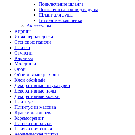
Подключение шланга
Потолочный излив для душа
Шланг для душа
Гигиеническая лейка
Аксессуары
Кирпич
Инженерная доска
Стеновые панели
Плитка
Ступени
Карнизы
Молдинги
Обои
Обои для мокрых зон
Клей обойный
Декоративные штукатурки
Декоративные полы
Декоративные краски
Плинтус
Плинтус из массива
Краски для дерева
Керамогранит
Плитка напольная
Плитка настенная
Керамическая плитка