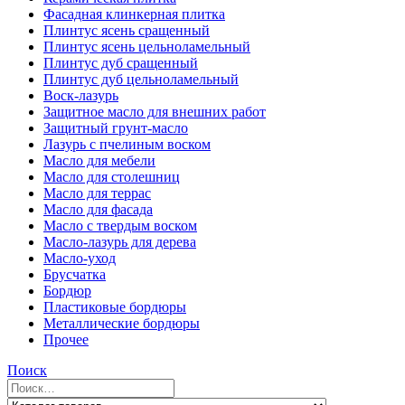
Фасадная клинкерная плитка
Плинтус ясень сращенный
Плинтус ясень цельноламельный
Плинтус дуб сращенный
Плинтус дуб цельноламельный
Воск-лазурь
Защитное масло для внешних работ
Защитный грунт-масло
Лазурь с пчелиным воском
Масло для мебели
Масло для столешниц
Масло для террас
Масло для фасада
Масло с твердым воском
Масло-лазурь для дерева
Масло-уход
Брусчатка
Бордюр
Пластиковые бордюры
Металлические бордюры
Прочее
Поиск