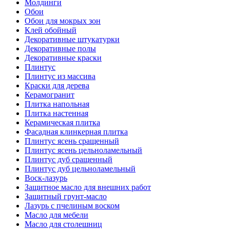
Молдинги
Обои
Обои для мокрых зон
Клей обойный
Декоративные штукатурки
Декоративные полы
Декоративные краски
Плинтус
Плинтус из массива
Краски для дерева
Керамогранит
Плитка напольная
Плитка настенная
Керамическая плитка
Фасадная клинкерная плитка
Плинтус ясень сращенный
Плинтус ясень цельноламельный
Плинтус дуб сращенный
Плинтус дуб цельноламельный
Воск-лазурь
Защитное масло для внешних работ
Защитный грунт-масло
Лазурь с пчелиным воском
Масло для мебели
Масло для столешниц