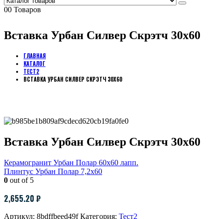
0
0 Товаров
Вставка Урбан Силвер Скрэтч 30х60
ГЛАВНАЯ
КАТАЛОГ
ТЕСТ2
ВСТАВКА УРБАН СИЛВЕР СКРЭТЧ 30Х60
Вставка Урбан Силвер Скрэтч 30х60
Керамогранит Урбан Полар 60х60 лапп.
Плинтус Урбан Полар 7,2х60
0
out of 5
2,655.20
₽
Артикул:
8bdffbeed49f
Категория:
Тест2