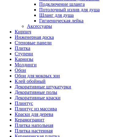
Подключение шланга
Потолочный излив для душа
Шланг для душа
Гигиеническая лейка
Аксессуары
Кирпич
Инженерная доска
Стеновые панели
Плитка
Ступени
Карнизы
Молдинги
Обои
Обои для мокрых зон
Клей обойный
Декоративные штукатурки
Декоративные полы
Декоративные краски
Плинтус
Плинтус из массива
Краски для дерева
Керамогранит
Плитка напольная
Плитка настенная
Керамическая плитка