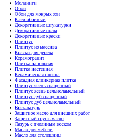
Молдинги
Обои
Обои для мокрых зон
Клей обойный
Декоративные штукатурки
Декоративные полы
Декоративные краски
Плинтус
Плинтус из массива
Краски для дерева
Керамогранит
Плитка напольная
Плитка настенная
Керамическая плитка
Фасадная клинкерная плитка
Плинтус ясень сращенный
Плинтус ясень цельноламельный
Плинтус дуб сращенный
Плинтус дуб цельноламельный
Воск-лазурь
Защитное масло для внешних работ
Защитный грунт-масло
Лазурь с пчелиным воском
Масло для мебели
Масло для столешниц