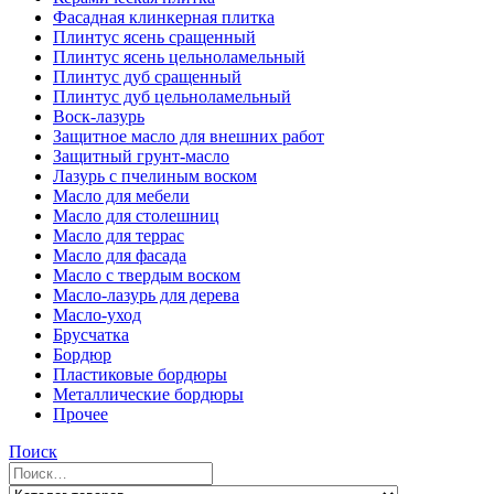
Фасадная клинкерная плитка
Плинтус ясень сращенный
Плинтус ясень цельноламельный
Плинтус дуб сращенный
Плинтус дуб цельноламельный
Воск-лазурь
Защитное масло для внешних работ
Защитный грунт-масло
Лазурь с пчелиным воском
Масло для мебели
Масло для столешниц
Масло для террас
Масло для фасада
Масло с твердым воском
Масло-лазурь для дерева
Масло-уход
Брусчатка
Бордюр
Пластиковые бордюры
Металлические бордюры
Прочее
Поиск