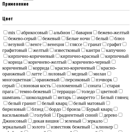
Применение
Цвет
mix
абрикосовый
альбион
бавария
бежево-желтый
бежево-серый
бежевый
Белые ночи
белый
блюз
везувий
венге
венеция
гляссе
гранат
графит
графитовый
желтый
известковый
кантри
капучино
кирпично-коричневый
кирпично-красный
кирпичный
корица
коричнево-желтый
коричнево-черный
коричневый
коррида
красно-коричневый
красно-
оранжевый
латте
лиловый
медный
милан
многоцветная
оранжевый
персиковый
пэчворк
серый
слоновая кость
соломенный
соната
старая
прага
темно-бежевый
терраццо
толедо
цветной
шампань
шоколадный
янтарь
амаретто
Белый глянец
белый гранит
белый кварц
белый матовый
бирюзовый
блэнд
бордо
бронза
Бурый кварц
васильковый
голубой
Градиентный синий
дерево
Джинсовый
дикая вишня
зеленый
зеркало
зеркальный
золото
известняк бежевый
клинкер