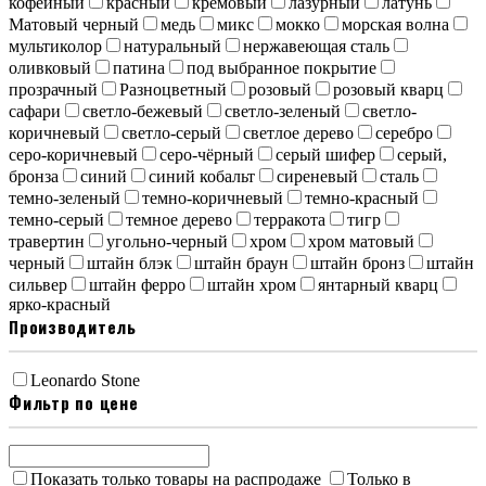
кофейный
красный
кремовый
лазурный
латунь
Матовый черный
медь
микс
мокко
морская волна
мультиколор
натуральный
нержавеющая сталь
оливковый
патина
под выбранное покрытие
прозрачный
Разноцветный
розовый
розовый кварц
сафари
светло-бежевый
светло-зеленый
светло-
коричневый
светло-серый
светлое дерево
серебро
серо-коричневый
серо-чёрный
серый шифер
серый,
бронза
синий
синий кобальт
сиреневый
сталь
темно-зеленый
темно-коричневый
темно-красный
темно-серый
темное дерево
терракота
тигр
травертин
угольно-черный
хром
хром матовый
черный
штайн блэк
штайн браун
штайн бронз
штайн
сильвер
штайн ферро
штайн хром
янтарный кварц
ярко-красный
Производитель
Leonardo Stone
Фильтр по цене
Показать только товары на распродаже
Только в