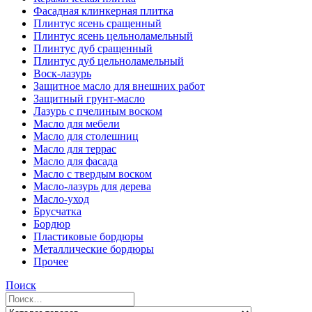
Фасадная клинкерная плитка
Плинтус ясень сращенный
Плинтус ясень цельноламельный
Плинтус дуб сращенный
Плинтус дуб цельноламельный
Воск-лазурь
Защитное масло для внешних работ
Защитный грунт-масло
Лазурь с пчелиным воском
Масло для мебели
Масло для столешниц
Масло для террас
Масло для фасада
Масло с твердым воском
Масло-лазурь для дерева
Масло-уход
Брусчатка
Бордюр
Пластиковые бордюры
Металлические бордюры
Прочее
Поиск