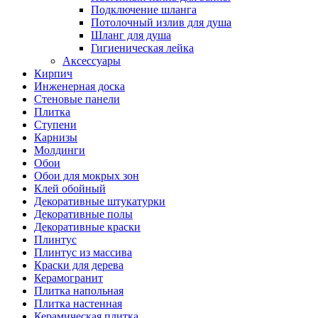
Подключение шланга
Потолочный излив для душа
Шланг для душа
Гигиеническая лейка
Аксессуары
Кирпич
Инженерная доска
Стеновые панели
Плитка
Ступени
Карнизы
Молдинги
Обои
Обои для мокрых зон
Клей обойный
Декоративные штукатурки
Декоративные полы
Декоративные краски
Плинтус
Плинтус из массива
Краски для дерева
Керамогранит
Плитка напольная
Плитка настенная
Керамическая плитка