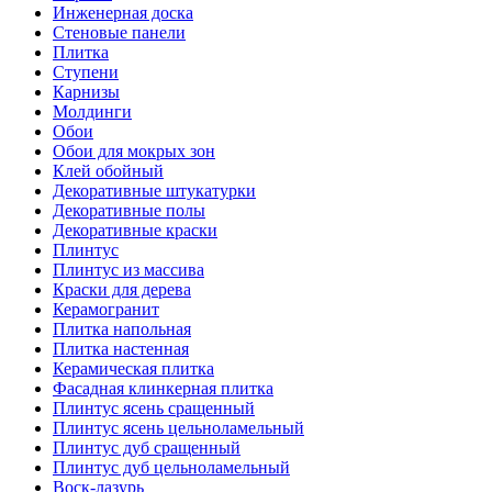
Инженерная доска
Стеновые панели
Плитка
Ступени
Карнизы
Молдинги
Обои
Обои для мокрых зон
Клей обойный
Декоративные штукатурки
Декоративные полы
Декоративные краски
Плинтус
Плинтус из массива
Краски для дерева
Керамогранит
Плитка напольная
Плитка настенная
Керамическая плитка
Фасадная клинкерная плитка
Плинтус ясень сращенный
Плинтус ясень цельноламельный
Плинтус дуб сращенный
Плинтус дуб цельноламельный
Воск-лазурь