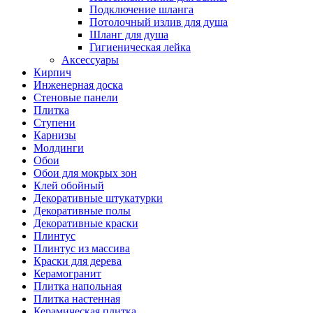
Подключение шланга
Потолочный излив для душа
Шланг для душа
Гигиеническая лейка
Аксессуары
Кирпич
Инженерная доска
Стеновые панели
Плитка
Ступени
Карнизы
Молдинги
Обои
Обои для мокрых зон
Клей обойный
Декоративные штукатурки
Декоративные полы
Декоративные краски
Плинтус
Плинтус из массива
Краски для дерева
Керамогранит
Плитка напольная
Плитка настенная
Керамическая плитка