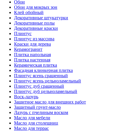
Обои
Обои для мокрых зон
Клей обойный
Декоративные штукатурки
Декоративные полы
Декоративные краски
Плинтус
Плинтус из массива
Краски для дерева
Керамогранит
Плитка напольная
Плитка настенная
Керамическая плитка
Фасадная клинкерная плитка
Плинтус ясень сращенный
Плинтус ясень цельноламельный
Плинтус дуб сращенный
Плинтус дуб цельноламельный
Воск-лазурь
Защитное масло для внешних работ
Защитный грунт-масло
Лазурь с пчелиным воском
Масло для мебели
Масло для столешниц
Масло для террас