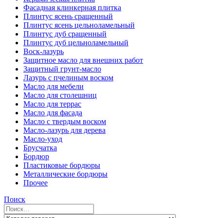
Фасадная клинкерная плитка
Плинтус ясень сращенный
Плинтус ясень цельноламельный
Плинтус дуб сращенный
Плинтус дуб цельноламельный
Воск-лазурь
Защитное масло для внешних работ
Защитный грунт-масло
Лазурь с пчелиным воском
Масло для мебели
Масло для столешниц
Масло для террас
Масло для фасада
Масло с твердым воском
Масло-лазурь для дерева
Масло-уход
Брусчатка
Бордюр
Пластиковые бордюры
Металлические бордюры
Прочее
Поиск