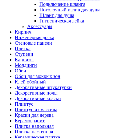
Подключение шланга
Потолочный излив для душа
Шланг для душа
Гигиеническая лейка
Аксессуары
Кирпич
Инженерная доска
Стеновые панели
Плитка
Ступени
Карнизы
Молдинги
Обои
Обои для мокрых зон
Клей обойный
Декоративные штукатурки
Декоративные полы
Декоративные краски
Плинтус
Плинтус из массива
Краски для дерева
Керамогранит
Плитка напольная
Плитка настенная
Керамическая плитка