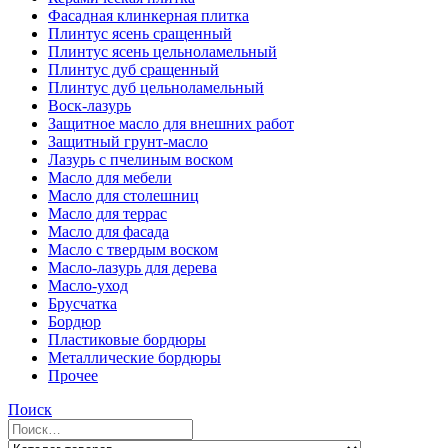
Фасадная клинкерная плитка
Плинтус ясень сращенный
Плинтус ясень цельноламельный
Плинтус дуб сращенный
Плинтус дуб цельноламельный
Воск-лазурь
Защитное масло для внешних работ
Защитный грунт-масло
Лазурь с пчелиным воском
Масло для мебели
Масло для столешниц
Масло для террас
Масло для фасада
Масло с твердым воском
Масло-лазурь для дерева
Масло-уход
Брусчатка
Бордюр
Пластиковые бордюры
Металлические бордюры
Прочее
Поиск