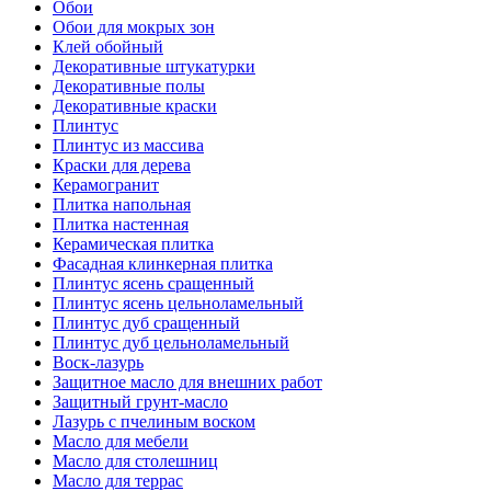
Обои
Обои для мокрых зон
Клей обойный
Декоративные штукатурки
Декоративные полы
Декоративные краски
Плинтус
Плинтус из массива
Краски для дерева
Керамогранит
Плитка напольная
Плитка настенная
Керамическая плитка
Фасадная клинкерная плитка
Плинтус ясень сращенный
Плинтус ясень цельноламельный
Плинтус дуб сращенный
Плинтус дуб цельноламельный
Воск-лазурь
Защитное масло для внешних работ
Защитный грунт-масло
Лазурь с пчелиным воском
Масло для мебели
Масло для столешниц
Масло для террас