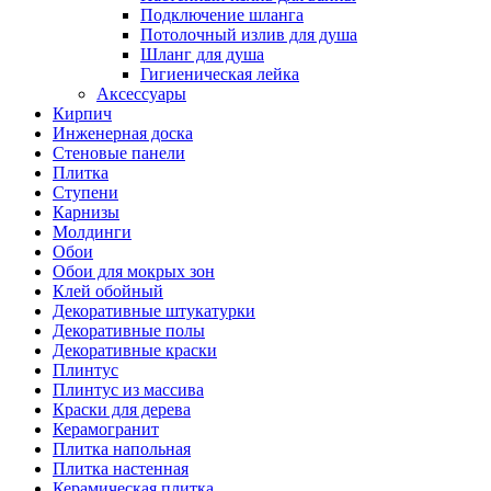
Подключение шланга
Потолочный излив для душа
Шланг для душа
Гигиеническая лейка
Аксессуары
Кирпич
Инженерная доска
Стеновые панели
Плитка
Ступени
Карнизы
Молдинги
Обои
Обои для мокрых зон
Клей обойный
Декоративные штукатурки
Декоративные полы
Декоративные краски
Плинтус
Плинтус из массива
Краски для дерева
Керамогранит
Плитка напольная
Плитка настенная
Керамическая плитка