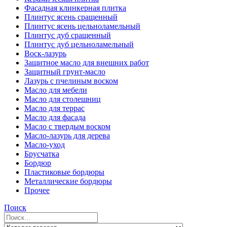
Фасадная клинкерная плитка
Плинтус ясень сращенный
Плинтус ясень цельноламельный
Плинтус дуб сращенный
Плинтус дуб цельноламельный
Воск-лазурь
Защитное масло для внешних работ
Защитный грунт-масло
Лазурь с пчелиным воском
Масло для мебели
Масло для столешниц
Масло для террас
Масло для фасада
Масло с твердым воском
Масло-лазурь для дерева
Масло-уход
Брусчатка
Бордюр
Пластиковые бордюры
Металлические бордюры
Прочее
Поиск