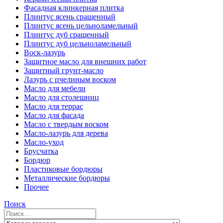
Фасадная клинкерная плитка
Плинтус ясень сращенный
Плинтус ясень цельноламельный
Плинтус дуб сращенный
Плинтус дуб цельноламельный
Воск-лазурь
Защитное масло для внешних работ
Защитный грунт-масло
Лазурь с пчелиным воском
Масло для мебели
Масло для столешниц
Масло для террас
Масло для фасада
Масло с твердым воском
Масло-лазурь для дерева
Масло-уход
Брусчатка
Бордюр
Пластиковые бордюры
Металлические бордюры
Прочее
Поиск