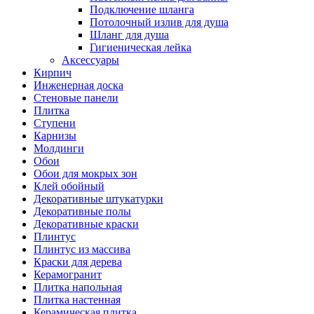
Подключение шланга
Потолочный излив для душа
Шланг для душа
Гигиеническая лейка
Аксессуары
Кирпич
Инженерная доска
Стеновые панели
Плитка
Ступени
Карнизы
Молдинги
Обои
Обои для мокрых зон
Клей обойный
Декоративные штукатурки
Декоративные полы
Декоративные краски
Плинтус
Плинтус из массива
Краски для дерева
Керамогранит
Плитка напольная
Плитка настенная
Керамическая плитка