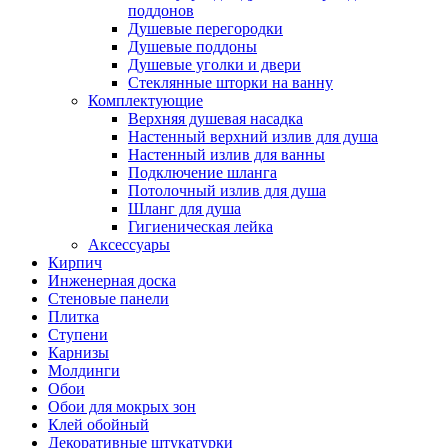
поддонов
Душевые перегородки
Душевые поддоны
Душевые уголки и двери
Стеклянные шторки на ванну
Комплектующие
Верхняя душевая насадка
Настенный верхний излив для душа
Настенный излив для ванны
Подключение шланга
Потолочный излив для душа
Шланг для душа
Гигиеническая лейка
Аксессуары
Кирпич
Инженерная доска
Стеновые панели
Плитка
Ступени
Карнизы
Молдинги
Обои
Обои для мокрых зон
Клей обойный
Декоративные штукатурки