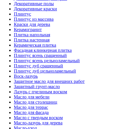
Декоративные полы
Декоративные краски
Плинтус
Плинтус из массива
Краски для дерева
Керамогранит
Плитка напольная
Плитка настенная
Керамическая плитка
Фасадная клинкерная плитка
Плинтус ясень сращенный
Плинтус ясень цельноламельный
Плинтус дуб сращенный
Плинтус дуб цельноламельный
Воск-лазурь
Защитное масло для внешних работ
Защитный грунт-масло
Лазурь с пчелиным воском
Масло для мебели
Масло для столешниц
Масло для террас
Масло для фасада
Масло с твердым воском
Масло-лазурь для дерева
Масло-уход