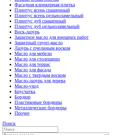
Фасадная клинкерная плитка
Плинтус ясень сращенный
Плинтус ясень цельноламельный
Плинтус дуб сращенный
Плинтус дуб цельноламельный
Воск-лазурь
Защитное масло для внешних работ
Защитный грунт-масло
Лазурь с пчелиным воском
Масло для мебели
Масло для столешниц
Масло для террас
Масло для фасада
Масло с твердым воском
Масло-лазурь для дерева
Масло-уход
Брусчатка
Бордюр
Пластиковые бордюры
Металлические бордюры
Прочее
Поиск