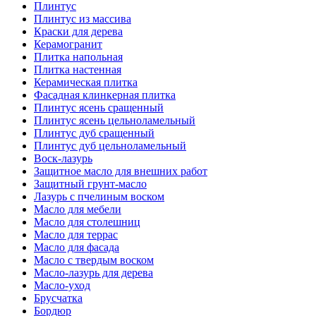
Плинтус
Плинтус из массива
Краски для дерева
Керамогранит
Плитка напольная
Плитка настенная
Керамическая плитка
Фасадная клинкерная плитка
Плинтус ясень сращенный
Плинтус ясень цельноламельный
Плинтус дуб сращенный
Плинтус дуб цельноламельный
Воск-лазурь
Защитное масло для внешних работ
Защитный грунт-масло
Лазурь с пчелиным воском
Масло для мебели
Масло для столешниц
Масло для террас
Масло для фасада
Масло с твердым воском
Масло-лазурь для дерева
Масло-уход
Брусчатка
Бордюр