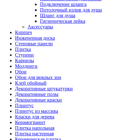
Подключение шланга
Потолочный излив для душа
Шланг для душа
Гигиеническая лейка
Аксессуары
Кирпич
Инженерная доска
Стеновые панели
Плитка
Ступени
Карнизы
Молдинги
Обои
Обои для мокрых зон
Клей обойный
Декоративные штукатурки
Декоративные полы
Декоративные краски
Плинтус
Плинтус из массива
Краски для дерева
Керамогранит
Плитка напольная
Плитка настенная
Керамическая плитка