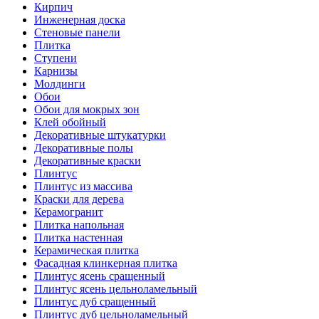
Кирпич
Инженерная доска
Стеновые панели
Плитка
Ступени
Карнизы
Молдинги
Обои
Обои для мокрых зон
Клей обойный
Декоративные штукатурки
Декоративные полы
Декоративные краски
Плинтус
Плинтус из массива
Краски для дерева
Керамогранит
Плитка напольная
Плитка настенная
Керамическая плитка
Фасадная клинкерная плитка
Плинтус ясень сращенный
Плинтус ясень цельноламельный
Плинтус дуб сращенный
Плинтус дуб цельноламельный