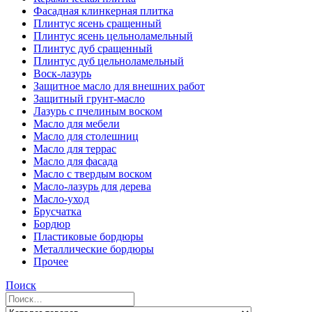
Фасадная клинкерная плитка
Плинтус ясень сращенный
Плинтус ясень цельноламельный
Плинтус дуб сращенный
Плинтус дуб цельноламельный
Воск-лазурь
Защитное масло для внешних работ
Защитный грунт-масло
Лазурь с пчелиным воском
Масло для мебели
Масло для столешниц
Масло для террас
Масло для фасада
Масло с твердым воском
Масло-лазурь для дерева
Масло-уход
Брусчатка
Бордюр
Пластиковые бордюры
Металлические бордюры
Прочее
Поиск