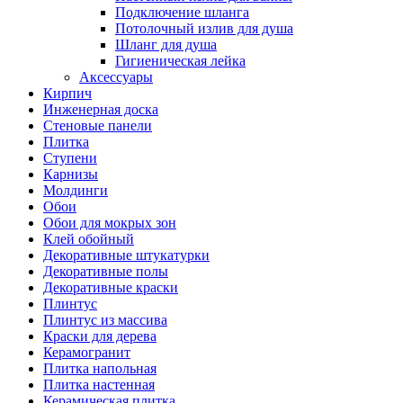
Подключение шланга
Потолочный излив для душа
Шланг для душа
Гигиеническая лейка
Аксессуары
Кирпич
Инженерная доска
Стеновые панели
Плитка
Ступени
Карнизы
Молдинги
Обои
Обои для мокрых зон
Клей обойный
Декоративные штукатурки
Декоративные полы
Декоративные краски
Плинтус
Плинтус из массива
Краски для дерева
Керамогранит
Плитка напольная
Плитка настенная
Керамическая плитка