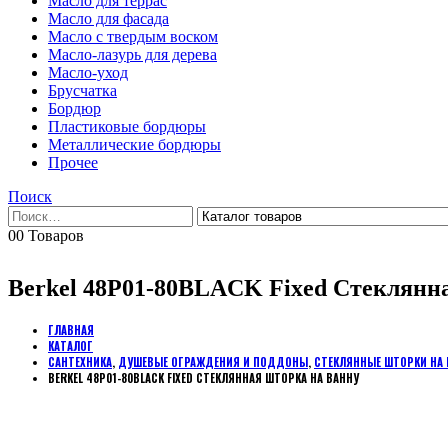
Масло для террас
Масло для фасада
Масло с твердым воском
Масло-лазурь для дерева
Масло-уход
Брусчатка
Бордюр
Пластиковые бордюры
Металлические бордюры
Прочее
Поиск
0
0 Товаров
Berkel 48P01-80BLACK Fixed Стеклянн
ГЛАВНАЯ
КАТАЛОГ
САНТЕХНИКА
,
ДУШЕВЫЕ ОГРАЖДЕНИЯ И ПОДДОНЫ
,
СТЕКЛЯННЫЕ ШТОРКИ НА 
BERKEL 48P01-80BLACK FIXED СТЕКЛЯННАЯ ШТОРКА НА ВАННУ