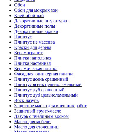
Обои
Обои для мокрых зон
Клей обойный
Декоративные штукатурки
Декоративные полы
Декоративные краски
Плинтус
Плинтус из массива
Краски для дерева
Керамогранит
Плитка напольная
Плитка настенная
Керамическая плитка
Фасадная клинкерная плитка
Плинтус ясень сращенный
Плинтус ясень цельноламельный
Плинтус дуб сращенный
Плинтус дуб цельноламельный
Воск-лазурь
Защитное масло для внешних работ
Защитный грунт-масло
Лазурь с пчелиным воском
Масло для мебели
Масло для столешниц