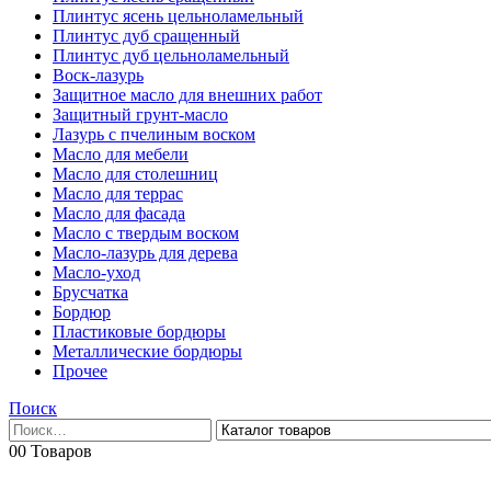
Плинтус ясень цельноламельный
Плинтус дуб сращенный
Плинтус дуб цельноламельный
Воск-лазурь
Защитное масло для внешних работ
Защитный грунт-масло
Лазурь с пчелиным воском
Масло для мебели
Масло для столешниц
Масло для террас
Масло для фасада
Масло с твердым воском
Масло-лазурь для дерева
Масло-уход
Брусчатка
Бордюр
Пластиковые бордюры
Металлические бордюры
Прочее
Поиск
0
0 Товаров