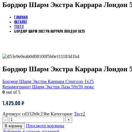
Бордюр Шарм Экстра Каррара Лондон 
ГЛАВНАЯ
КАТАЛОГ
ТЕСТ2
БОРДЮР ШАРМ ЭКСТРА КАРРАРА ЛОНДОН 5Х25
Бордюр Шарм Экстра Каррара Лондон 
Бордюр Шарм Экстра Каррара Спиголо 1х25
Керамогранит Шарм Экстра Лаза 59х59 люкс
0
out of 5
1,425.00
₽
Артикул:
cd332b9c23be
Категория:
Тест2
-
+
Просмотр корзины
В корзину
Добавить в список желаний