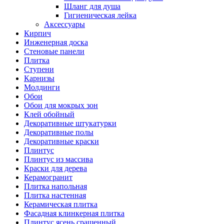
Шланг для душа
Гигиеническая лейка
Аксессуары
Кирпич
Инженерная доска
Стеновые панели
Плитка
Ступени
Карнизы
Молдинги
Обои
Обои для мокрых зон
Клей обойный
Декоративные штукатурки
Декоративные полы
Декоративные краски
Плинтус
Плинтус из массива
Краски для дерева
Керамогранит
Плитка напольная
Плитка настенная
Керамическая плитка
Фасадная клинкерная плитка
Плинтус ясень сращенный