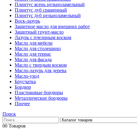
Плинтус ясень цельноламельный
Плинтус дуб сращенный
Плинтус дуб цельноламельный
Воск-лазурь
Защитное масло для внешних работ
Защитный грунт-масло
Лазурь с пчелиным воском
Масло для мебели
Масло для столешниц
Масло для террас
Масло для фасада
Масло с твердым воском
Масло-лазурь для дерева
Масло-уход
Брусчатка
Бордюр
Пластиковые бордюры
Металлические бордюры
Прочее
Поиск
0
0 Товаров