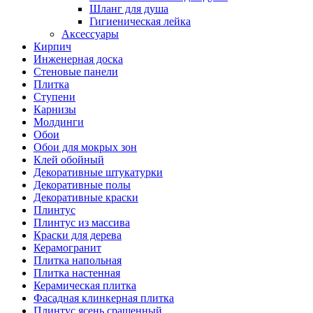
Шланг для душа
Гигиеническая лейка
Аксессуары
Кирпич
Инженерная доска
Стеновые панели
Плитка
Ступени
Карнизы
Молдинги
Обои
Обои для мокрых зон
Клей обойный
Декоративные штукатурки
Декоративные полы
Декоративные краски
Плинтус
Плинтус из массива
Краски для дерева
Керамогранит
Плитка напольная
Плитка настенная
Керамическая плитка
Фасадная клинкерная плитка
Плинтус ясень сращенный