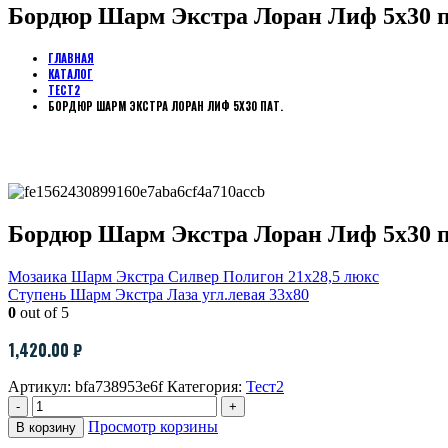
Бордюр Шарм Экстра Лоран Лиф 5х30 п
ГЛАВНАЯ
КАТАЛОГ
ТЕСТ2
БОРДЮР ШАРМ ЭКСТРА ЛОРАН ЛИФ 5Х30 ПАТ.
Бордюр Шарм Экстра Лоран Лиф 5х30 п
Мозаика Шарм Экстра Силвер Полигон 21х28,5 люкс
Ступень Шарм Экстра Лаза угл.левая 33х80
0
out of 5
1,420.00
₽
Артикул:
bfa738953e6f
Категория:
Тест2
-
+
Просмотр корзины
В корзину