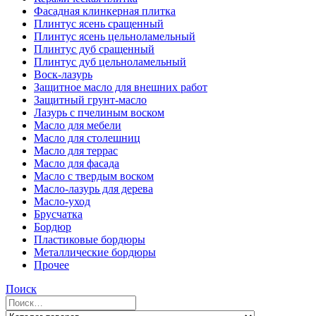
Фасадная клинкерная плитка
Плинтус ясень сращенный
Плинтус ясень цельноламельный
Плинтус дуб сращенный
Плинтус дуб цельноламельный
Воск-лазурь
Защитное масло для внешних работ
Защитный грунт-масло
Лазурь с пчелиным воском
Масло для мебели
Масло для столешниц
Масло для террас
Масло для фасада
Масло с твердым воском
Масло-лазурь для дерева
Масло-уход
Брусчатка
Бордюр
Пластиковые бордюры
Металлические бордюры
Прочее
Поиск