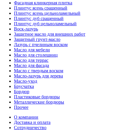
Фасадная клинкерная плитка
Плинтус ясень сращенный
Плинтус ясень цельноламельный
Плинтус дуб сращенный
Плинтус дуб цельноламельный
Воск-лазурь
Защитное масло для внешних работ
Защитный грунт-масло
Лазурь с пчелиным воском
Масло для мебели
Масло для столешниц
Масло для террас
Масло для фасада
Масло с твердым воском
Масло-лазурь для дерева
Масло-уход
Брусчатка
Бордюр
Пластиковые бордюры
Металлические бордюры
Прочее
О компании
Доставка и оплата
Сотрудничество