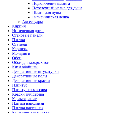
Подключение шланга
Потолочный излив для душа
Шланг для душа
Гигиеническая лейка
Аксессуары
Кирпич
Инженерная доска
Стеновые панели
Плитка
Ступени
Карнизы
Молдинги
Обои
Обои для мокрых зон
Клей обойный
Декоративные штукатурки
Декоративные полы
Декоративные краски
Плинтус
Плинтус из массива
Краски для дерева
Керамогранит
Плитка напольная
Плитка настенная
Керамическая плитка