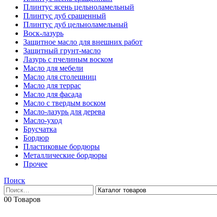
Плинтус ясень цельноламельный
Плинтус дуб сращенный
Плинтус дуб цельноламельный
Воск-лазурь
Защитное масло для внешних работ
Защитный грунт-масло
Лазурь с пчелиным воском
Масло для мебели
Масло для столешниц
Масло для террас
Масло для фасада
Масло с твердым воском
Масло-лазурь для дерева
Масло-уход
Брусчатка
Бордюр
Пластиковые бордюры
Металлические бордюры
Прочее
Поиск
0
0 Товаров