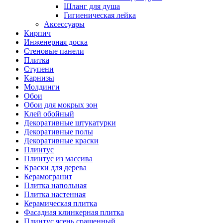
Шланг для душа
Гигиеническая лейка
Аксессуары
Кирпич
Инженерная доска
Стеновые панели
Плитка
Ступени
Карнизы
Молдинги
Обои
Обои для мокрых зон
Клей обойный
Декоративные штукатурки
Декоративные полы
Декоративные краски
Плинтус
Плинтус из массива
Краски для дерева
Керамогранит
Плитка напольная
Плитка настенная
Керамическая плитка
Фасадная клинкерная плитка
Плинтус ясень сращенный