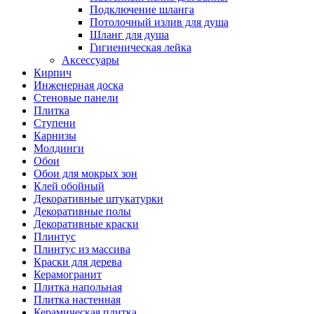
Подключение шланга
Потолочный излив для душа
Шланг для душа
Гигиеническая лейка
Аксессуары
Кирпич
Инженерная доска
Стеновые панели
Плитка
Ступени
Карнизы
Молдинги
Обои
Обои для мокрых зон
Клей обойный
Декоративные штукатурки
Декоративные полы
Декоративные краски
Плинтус
Плинтус из массива
Краски для дерева
Керамогранит
Плитка напольная
Плитка настенная
Керамическая плитка