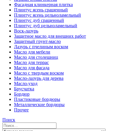
Фасадная клинкерная плитка
Плинтус ясень сращенный
Плинтус ясень цельноламельный
Плинтус дуб сращенный
Плинтус дуб цельноламельный
Воск-лазурь
Защитное масло для внешних работ
Защитный грунт-масло
Лазурь с пчелиным воском
Масло для мебели
Масло для столешниц
Масло для террас
Масло для фасада
Масло с твердым воском
Масло-лазурь для дерева
Масло-уход
Брусчатка
Бордюр
Пластиковые бордюры
Металлические бордюры
Прочее
Поиск