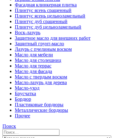
Фасадная клинкерная плитка
Плинтус ясень сращенный
Плинтус ясень цельноламельный
Плинтус дуб сращенный
Плинтус дуб цельноламельный
Воск-лазурь
Защитное масло для внешних работ
Защитный грунт-масло
Лазурь с пчелиным воском
Масло для мебели
Масло для столешниц
Масло для террас
Масло для фасада
Масло с твердым воском
Масло-лазурь для дерева
Масло-уход
Брусчатка
Бордюр
Пластиковые бордюры
Металлические бордюры
Прочее
Поиск