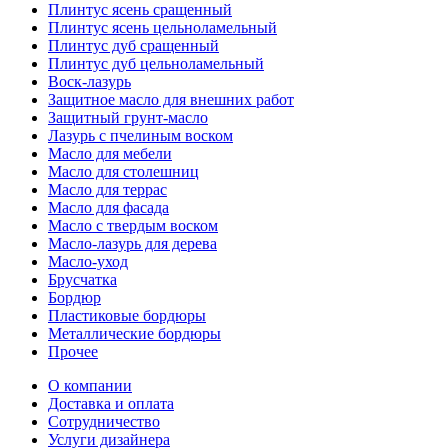
Плинтус ясень сращенный
Плинтус ясень цельноламельный
Плинтус дуб сращенный
Плинтус дуб цельноламельный
Воск-лазурь
Защитное масло для внешних работ
Защитный грунт-масло
Лазурь с пчелиным воском
Масло для мебели
Масло для столешниц
Масло для террас
Масло для фасада
Масло с твердым воском
Масло-лазурь для дерева
Масло-уход
Брусчатка
Бордюр
Пластиковые бордюры
Металлические бордюры
Прочее
О компании
Доставка и оплата
Сотрудничество
Услуги дизайнера