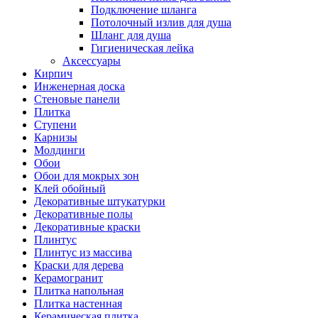
Подключение шланга
Потолочный излив для душа
Шланг для душа
Гигиеническая лейка
Аксессуары
Кирпич
Инженерная доска
Стеновые панели
Плитка
Ступени
Карнизы
Молдинги
Обои
Обои для мокрых зон
Клей обойный
Декоративные штукатурки
Декоративные полы
Декоративные краски
Плинтус
Плинтус из массива
Краски для дерева
Керамогранит
Плитка напольная
Плитка настенная
Керамическая плитка