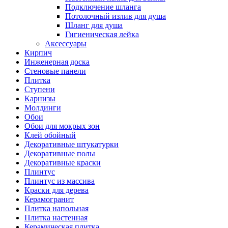
Подключение шланга
Потолочный излив для душа
Шланг для душа
Гигиеническая лейка
Аксессуары
Кирпич
Инженерная доска
Стеновые панели
Плитка
Ступени
Карнизы
Молдинги
Обои
Обои для мокрых зон
Клей обойный
Декоративные штукатурки
Декоративные полы
Декоративные краски
Плинтус
Плинтус из массива
Краски для дерева
Керамогранит
Плитка напольная
Плитка настенная
Керамическая плитка