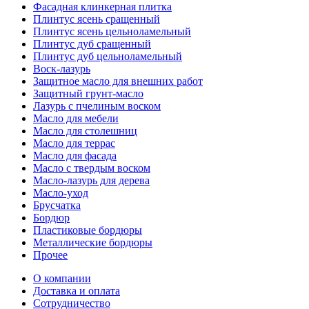
Фасадная клинкерная плитка
Плинтус ясень сращенный
Плинтус ясень цельноламельный
Плинтус дуб сращенный
Плинтус дуб цельноламельный
Воск-лазурь
Защитное масло для внешних работ
Защитный грунт-масло
Лазурь с пчелиным воском
Масло для мебели
Масло для столешниц
Масло для террас
Масло для фасада
Масло с твердым воском
Масло-лазурь для дерева
Масло-уход
Брусчатка
Бордюр
Пластиковые бордюры
Металлические бордюры
Прочее
О компании
Доставка и оплата
Сотрудничество