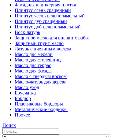
Фасадная клинкерная плитка
Плинтус ясень сращенный
Плинтус ясень цельноламельный
Плинтус дуб сращенный
Плинтус дуб цельноламельный
Воск-лазурь
Защитное масло для внешних работ
Защитный грунт-масло
Лазурь с пчелиным воском
Масло для мебели
Масло для столешниц
Масло для террас
Масло для фасада
Масло с твердым воском
Масло-лазурь для дерева
Масло-уход
Брусчатка
Бордюр
Пластиковые бордюры
Металлические бордюры
Прочее
Поиск