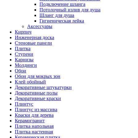
Подключение шланга
Потолочный излив для душа
Шланг для душа
Гигиеническая лейка
Аксессуары
Кирпич
Инженерная доска
Стеновые панели
Плитка
Ступени
Карнизы
Молдинги
Обои
Обои для мокрых зон
Клей обойный
Декоративные штукатурки
Декоративные полы
Декоративные краски
Плинтус
Плинтус из массива
Краски для дерева
Керамогранит
Плитка напольная
Плитка настенная
Керамическая плитка