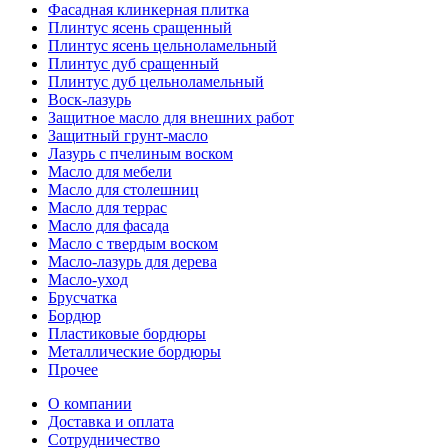
Фасадная клинкерная плитка
Плинтус ясень сращенный
Плинтус ясень цельноламельный
Плинтус дуб сращенный
Плинтус дуб цельноламельный
Воск-лазурь
Защитное масло для внешних работ
Защитный грунт-масло
Лазурь с пчелиным воском
Масло для мебели
Масло для столешниц
Масло для террас
Масло для фасада
Масло с твердым воском
Масло-лазурь для дерева
Масло-уход
Брусчатка
Бордюр
Пластиковые бордюры
Металлические бордюры
Прочее
О компании
Доставка и оплата
Сотрудничество