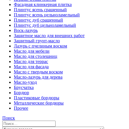
Фасадная клинкерная плитка
Плинтус ясень сращенный
Плинтус ясень цельноламельный
Плинтус дуб сращенный
Плинтус дуб цельноламельный
Воск-лазурь
Защитное масло для внешних работ
Защитный грунт-масло
Лазурь с пчелиным воском
Масло для мебели
Масло для столешниц
Масло для террас
Масло для фасада
Масло с твердым воском
Масло-лазурь для дерева
Масло-уход
Брусчатка
Бордюр
Пластиковые бордюры
Металлические бордюры
Прочее
Поиск