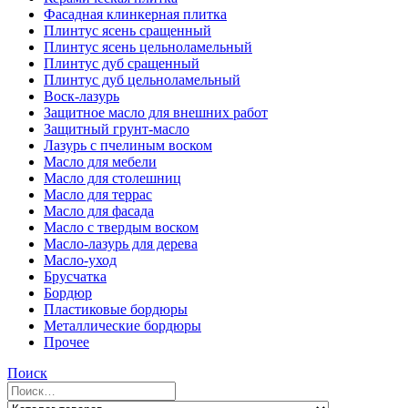
Фасадная клинкерная плитка
Плинтус ясень сращенный
Плинтус ясень цельноламельный
Плинтус дуб сращенный
Плинтус дуб цельноламельный
Воск-лазурь
Защитное масло для внешних работ
Защитный грунт-масло
Лазурь с пчелиным воском
Масло для мебели
Масло для столешниц
Масло для террас
Масло для фасада
Масло с твердым воском
Масло-лазурь для дерева
Масло-уход
Брусчатка
Бордюр
Пластиковые бордюры
Металлические бордюры
Прочее
Поиск