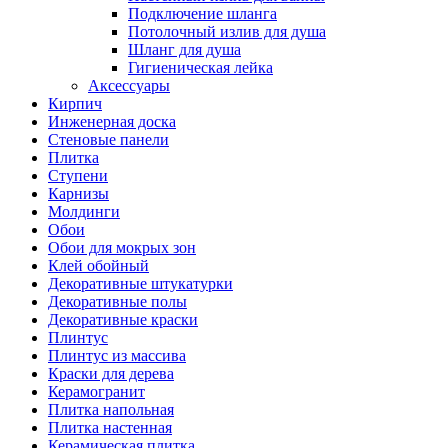
Подключение шланга
Потолочный излив для душа
Шланг для душа
Гигиеническая лейка
Аксессуары
Кирпич
Инженерная доска
Стеновые панели
Плитка
Ступени
Карнизы
Молдинги
Обои
Обои для мокрых зон
Клей обойный
Декоративные штукатурки
Декоративные полы
Декоративные краски
Плинтус
Плинтус из массива
Краски для дерева
Керамогранит
Плитка напольная
Плитка настенная
Керамическая плитка