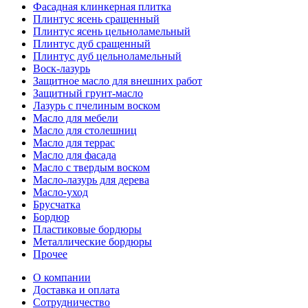
Фасадная клинкерная плитка
Плинтус ясень сращенный
Плинтус ясень цельноламельный
Плинтус дуб сращенный
Плинтус дуб цельноламельный
Воск-лазурь
Защитное масло для внешних работ
Защитный грунт-масло
Лазурь с пчелиным воском
Масло для мебели
Масло для столешниц
Масло для террас
Масло для фасада
Масло с твердым воском
Масло-лазурь для дерева
Масло-уход
Брусчатка
Бордюр
Пластиковые бордюры
Металлические бордюры
Прочее
О компании
Доставка и оплата
Сотрудничество