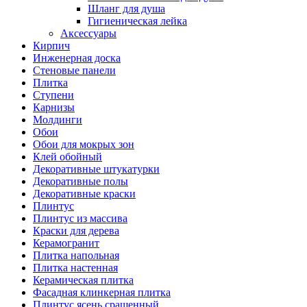
Шланг для душа
Гигиеническая лейка
Аксессуары
Кирпич
Инженерная доска
Стеновые панели
Плитка
Ступени
Карнизы
Молдинги
Обои
Обои для мокрых зон
Клей обойный
Декоративные штукатурки
Декоративные полы
Декоративные краски
Плинтус
Плинтус из массива
Краски для дерева
Керамогранит
Плитка напольная
Плитка настенная
Керамическая плитка
Фасадная клинкерная плитка
Плинтус ясень сращенный