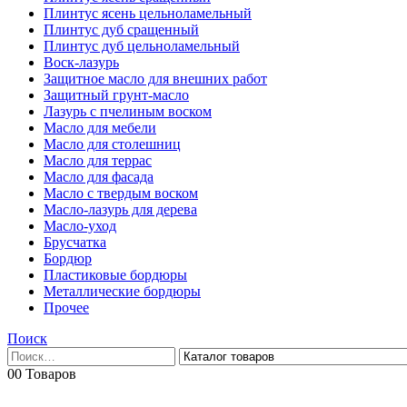
Плинтус ясень цельноламельный
Плинтус дуб сращенный
Плинтус дуб цельноламельный
Воск-лазурь
Защитное масло для внешних работ
Защитный грунт-масло
Лазурь с пчелиным воском
Масло для мебели
Масло для столешниц
Масло для террас
Масло для фасада
Масло с твердым воском
Масло-лазурь для дерева
Масло-уход
Брусчатка
Бордюр
Пластиковые бордюры
Металлические бордюры
Прочее
Поиск
0
0 Товаров