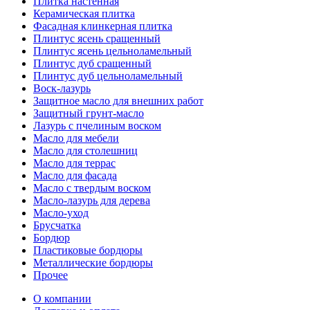
Плитка настенная
Керамическая плитка
Фасадная клинкерная плитка
Плинтус ясень сращенный
Плинтус ясень цельноламельный
Плинтус дуб сращенный
Плинтус дуб цельноламельный
Воск-лазурь
Защитное масло для внешних работ
Защитный грунт-масло
Лазурь с пчелиным воском
Масло для мебели
Масло для столешниц
Масло для террас
Масло для фасада
Масло с твердым воском
Масло-лазурь для дерева
Масло-уход
Брусчатка
Бордюр
Пластиковые бордюры
Металлические бордюры
Прочее
О компании