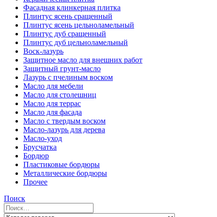
Фасадная клинкерная плитка
Плинтус ясень сращенный
Плинтус ясень цельноламельный
Плинтус дуб сращенный
Плинтус дуб цельноламельный
Воск-лазурь
Защитное масло для внешних работ
Защитный грунт-масло
Лазурь с пчелиным воском
Масло для мебели
Масло для столешниц
Масло для террас
Масло для фасада
Масло с твердым воском
Масло-лазурь для дерева
Масло-уход
Брусчатка
Бордюр
Пластиковые бордюры
Металлические бордюры
Прочее
Поиск