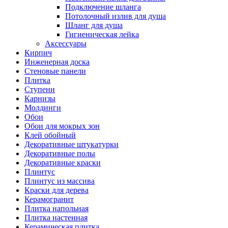
Подключение шланга
Потолочный излив для душа
Шланг для душа
Гигиеническая лейка
Аксессуары
Кирпич
Инженерная доска
Стеновые панели
Плитка
Ступени
Карнизы
Молдинги
Обои
Обои для мокрых зон
Клей обойный
Декоративные штукатурки
Декоративные полы
Декоративные краски
Плинтус
Плинтус из массива
Краски для дерева
Керамогранит
Плитка напольная
Плитка настенная
Керамическая плитка