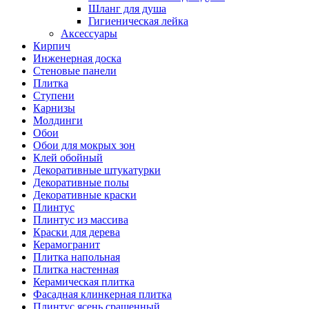
Шланг для душа
Гигиеническая лейка
Аксессуары
Кирпич
Инженерная доска
Стеновые панели
Плитка
Ступени
Карнизы
Молдинги
Обои
Обои для мокрых зон
Клей обойный
Декоративные штукатурки
Декоративные полы
Декоративные краски
Плинтус
Плинтус из массива
Краски для дерева
Керамогранит
Плитка напольная
Плитка настенная
Керамическая плитка
Фасадная клинкерная плитка
Плинтус ясень сращенный