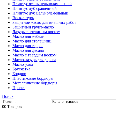
Плинтус ясень цельноламельный
Плинтус дуб сращенный
Плинтус дуб цельноламельный
Воск-лазурь
Защитное масло для внешних работ
Защитный грунт-масло
Лазурь с пчелиным воском
Масло для мебели
Масло для столешниц
Масло для террас
Масло для фасада
Масло с твердым воском
Масло-лазурь для дерева
Масло-уход
Брусчатка
Бордюр
Пластиковые бордюры
Металлические бордюры
Прочее
Поиск
0
0 Товаров