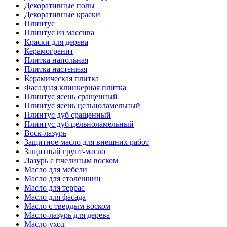
Декоративные полы
Декоративные краски
Плинтус
Плинтус из массива
Краски для дерева
Керамогранит
Плитка напольная
Плитка настенная
Керамическая плитка
Фасадная клинкерная плитка
Плинтус ясень сращенный
Плинтус ясень цельноламельный
Плинтус дуб сращенный
Плинтус дуб цельноламельный
Воск-лазурь
Защитное масло для внешних работ
Защитный грунт-масло
Лазурь с пчелиным воском
Масло для мебели
Масло для столешниц
Масло для террас
Масло для фасада
Масло с твердым воском
Масло-лазурь для дерева
Масло-уход