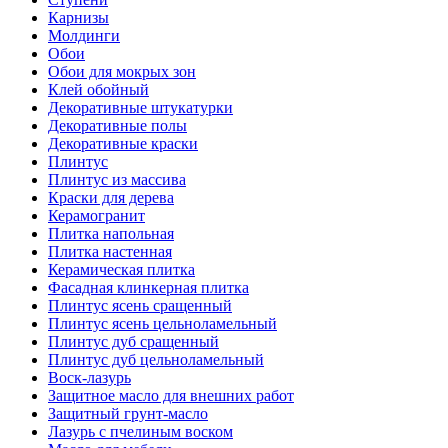
Карнизы
Молдинги
Обои
Обои для мокрых зон
Клей обойный
Декоративные штукатурки
Декоративные полы
Декоративные краски
Плинтус
Плинтус из массива
Краски для дерева
Керамогранит
Плитка напольная
Плитка настенная
Керамическая плитка
Фасадная клинкерная плитка
Плинтус ясень сращенный
Плинтус ясень цельноламельный
Плинтус дуб сращенный
Плинтус дуб цельноламельный
Воск-лазурь
Защитное масло для внешних работ
Защитный грунт-масло
Лазурь с пчелиным воском