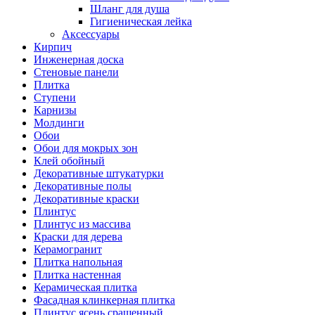
Шланг для душа
Гигиеническая лейка
Аксессуары
Кирпич
Инженерная доска
Стеновые панели
Плитка
Ступени
Карнизы
Молдинги
Обои
Обои для мокрых зон
Клей обойный
Декоративные штукатурки
Декоративные полы
Декоративные краски
Плинтус
Плинтус из массива
Краски для дерева
Керамогранит
Плитка напольная
Плитка настенная
Керамическая плитка
Фасадная клинкерная плитка
Плинтус ясень сращенный