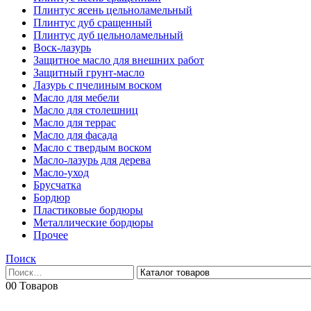
Плинтус ясень цельноламельный
Плинтус дуб сращенный
Плинтус дуб цельноламельный
Воск-лазурь
Защитное масло для внешних работ
Защитный грунт-масло
Лазурь с пчелиным воском
Масло для мебели
Масло для столешниц
Масло для террас
Масло для фасада
Масло с твердым воском
Масло-лазурь для дерева
Масло-уход
Брусчатка
Бордюр
Пластиковые бордюры
Металлические бордюры
Прочее
Поиск
0
0 Товаров