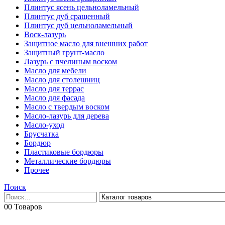
Плинтус ясень цельноламельный
Плинтус дуб сращенный
Плинтус дуб цельноламельный
Воск-лазурь
Защитное масло для внешних работ
Защитный грунт-масло
Лазурь с пчелиным воском
Масло для мебели
Масло для столешниц
Масло для террас
Масло для фасада
Масло с твердым воском
Масло-лазурь для дерева
Масло-уход
Брусчатка
Бордюр
Пластиковые бордюры
Металлические бордюры
Прочее
Поиск
0
0 Товаров