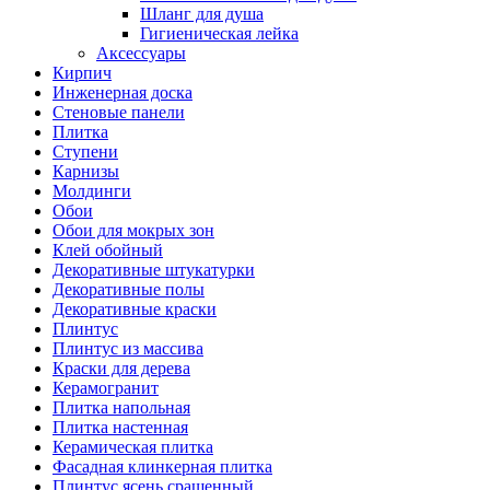
Шланг для душа
Гигиеническая лейка
Аксессуары
Кирпич
Инженерная доска
Стеновые панели
Плитка
Ступени
Карнизы
Молдинги
Обои
Обои для мокрых зон
Клей обойный
Декоративные штукатурки
Декоративные полы
Декоративные краски
Плинтус
Плинтус из массива
Краски для дерева
Керамогранит
Плитка напольная
Плитка настенная
Керамическая плитка
Фасадная клинкерная плитка
Плинтус ясень сращенный