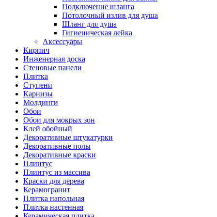
Подключение шланга
Потолочный излив для душа
Шланг для душа
Гигиеническая лейка
Аксессуары
Кирпич
Инженерная доска
Стеновые панели
Плитка
Ступени
Карнизы
Молдинги
Обои
Обои для мокрых зон
Клей обойный
Декоративные штукатурки
Декоративные полы
Декоративные краски
Плинтус
Плинтус из массива
Краски для дерева
Керамогранит
Плитка напольная
Плитка настенная
Керамическая плитка