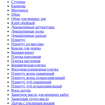
Ступени
Карнизы
Молдинги
Обои
Обои для мокрых зон
Клей обойный
Декоративные штукатурки
Декоративные полы
Декоративные краски
Плинтус
Плинтус из массива
Краски для дерева
Керамогранит
Плитка напольная
Плитка настенная
Керамическая плитка
Фасадная клинкерная плитка
Плинтус ясень сращенный
Плинтус ясень цельноламельный
Плинтус дуб сращенный
Плинтус дуб цельноламельный
Воск-лазурь
Защитное масло для внешних работ
Защитный грунт-масло
Лазурь с пчелиным воском