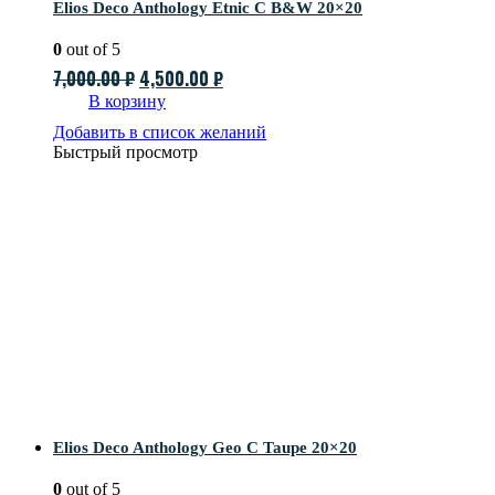
Elios Deco Anthology Etnic C B&W 20×20
0
out of 5
Первоначальная
Текущая
7,000.00
₽
4,500.00
₽
цена
цена:
В корзину
составляла
4,500.00 ₽.
Добавить в список желаний
Быстрый просмотр
7,000.00 ₽.
Elios Deco Anthology Geo C Taupe 20×20
0
out of 5