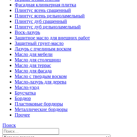
Фасадная клинкерная плитка
Плинтус ясень сращенный
Плинтус ясень цельноламельный
Плинтус дуб сращенный
Плинтус дуб цельноламельный
Воск-лазурь
Защитное масло для внешних работ
Защитный грунт-масло
Лазурь с пчелиным воском
Масло для мебели
Масло для столешниц
Масло для террас
Масло для фасада
Масло с твердым воском
Масло-лазурь для дерева
Масло-уход
Брусчатка
Бордюр
Пластиковые бордюры
Металлические бордюры
Прочее
Поиск