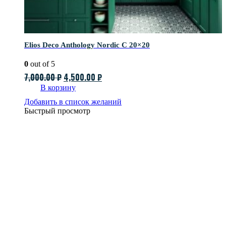
Elios Deco Anthology Nordic C 20×20
0
out of 5
Первоначальная
Текущая
7,000.00
₽
4,500.00
₽
цена
цена:
В корзину
составляла
4,500.00 ₽.
Добавить в список желаний
Быстрый просмотр
7,000.00 ₽.