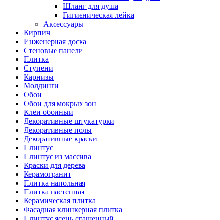
Шланг для душа
Гигиеническая лейка
Аксессуары
Кирпич
Инженерная доска
Стеновые панели
Плитка
Ступени
Карнизы
Молдинги
Обои
Обои для мокрых зон
Клей обойный
Декоративные штукатурки
Декоративные полы
Декоративные краски
Плинтус
Плинтус из массива
Краски для дерева
Керамогранит
Плитка напольная
Плитка настенная
Керамическая плитка
Фасадная клинкерная плитка
Плинтус ясень сращенный