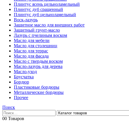
Плинтус ясень цельноламельный
Плинтус дуб сращенный
Плинтус дуб цельноламельный
Воск-лазурь
Защитное масло для внешних работ
Защитный грунт-масло
Лазурь с пчелиным воском
Масло для мебели
Масло для столешниц
Масло для террас
Масло для фасада
Масло с твердым воском
Масло-лазурь для дерева
Масло-уход
Брусчатка
Бордюр
Пластиковые бордюры
Металлические бордюры
Прочее
Поиск
0
0 Товаров