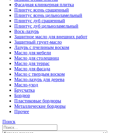
Фасадная клинкерная плитка
Плинтус ясень сращенный
Плинтус ясень цельноламельный
Плинтус дуб сращенный
Плинтус дуб цельноламельный
Воск-лазурь
Защитное масло для внешних работ
Защитный грунт-масло
Лазурь с пчелиным воском
Масло для мебели
Масло для столешниц
Масло для террас
Масло для фасада
Масло с твердым воском
Масло-лазурь для дерева
Масло-уход
Брусчатка
Бордюр
Пластиковые бордюры
Металлические бордюры
Прочее
Поиск