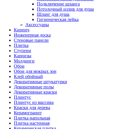
Подключение шланга
Потолочный излив для душа
Шланг для душа
Гигиеническая лейка
Аксессуары
Кирпич
Инженерная доска
Стеновые панели
Плитка
Ступени
Карнизы
Молдинги
Обои
Обои для мокрых зон
Клей обойный
Декоративные штукатурки
Декоративные полы
Декоративные краски
Плинтус
Плинтус из массива
Краски для дерева
Керамогранит
Плитка напольная
Плитка настенная
Керамическая плитка