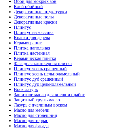
Обои для мокрых зон
Клей обойный
Декоративные штукатурки
Декоративные полы
Декоративные краски
Плинтус
Плинтус из массива
Краски для дерева
Керамогранит
Плитка напольная
Плитка настенная
Керамическая плитка
Фасадная клинкерная плитка
Плинтус ясень сращенный
Плинтус ясень цельноламельный
Плинтус дуб сращенный
Плинтус дуб цельноламельный
Воск-лазурь
Защитное масло для внешних работ
Защитный грунт-масло
Лазурь с пчелиным воском
Масло для мебели
Масло для столешниц
Масло для террас
Масло для фасада