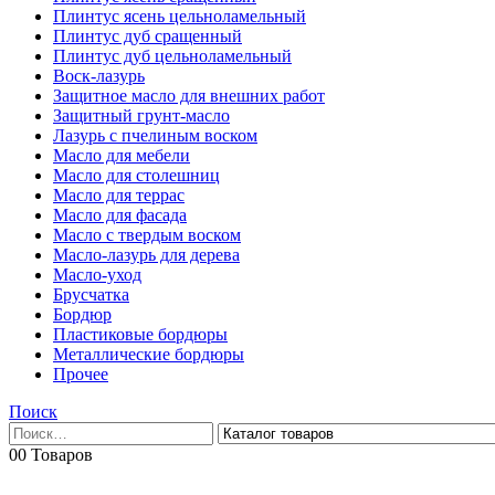
Плинтус ясень цельноламельный
Плинтус дуб сращенный
Плинтус дуб цельноламельный
Воск-лазурь
Защитное масло для внешних работ
Защитный грунт-масло
Лазурь с пчелиным воском
Масло для мебели
Масло для столешниц
Масло для террас
Масло для фасада
Масло с твердым воском
Масло-лазурь для дерева
Масло-уход
Брусчатка
Бордюр
Пластиковые бордюры
Металлические бордюры
Прочее
Поиск
0
0 Товаров