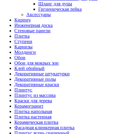
Шланг для душа
Гигиеническая лейка
Аксессуары
Кирпич
Инженерная доска
Стеновые панели
Плитка
Ступени
Карнизы
Молдинги
Обои
Обои для мокрых зон
Клей обойный
Декоративные штукатурки
Декоративные полы
Декоративные краски
Плинтус
Плинтус из массива
Краски для дерева
Керамогранит
Плитка напольная
Плитка настенная
Керамическая плитка
Фасадная клинкерная плитка
Плинтус ясень сращенный