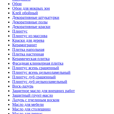
Обои
Обои для мокрых зон
Клей обойный
Декоративные штукатурки
Декоративные полы
Декоративные краски
Плинтус
Плинтус из массива
Краски для дерева
Керамогранит
Плитка напольная
Плитка настенная
Керамическая плитка
Фасадная клинкерная плитка
Плинтус ясень сращенный
Плинтус ясень цельноламельный
Плинтус дуб сращенный
Плинтус дуб цельноламельный
Воск-лазурь
Защитное масло для внешних работ
Защитный грунт-масло
Лазурь с пчелиным воском
Масло для мебели
Масло для столешниц
Масло для террас