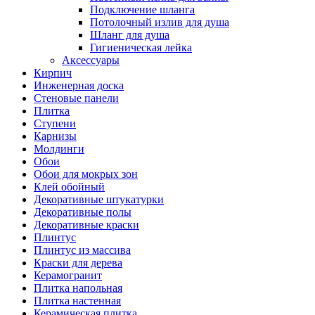
Подключение шланга
Потолочный излив для душа
Шланг для душа
Гигиеническая лейка
Аксессуары
Кирпич
Инженерная доска
Стеновые панели
Плитка
Ступени
Карнизы
Молдинги
Обои
Обои для мокрых зон
Клей обойный
Декоративные штукатурки
Декоративные полы
Декоративные краски
Плинтус
Плинтус из массива
Краски для дерева
Керамогранит
Плитка напольная
Плитка настенная
Керамическая плитка