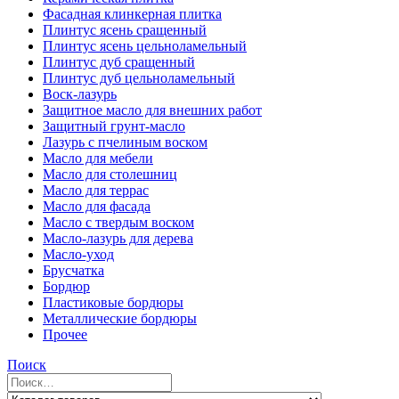
Фасадная клинкерная плитка
Плинтус ясень сращенный
Плинтус ясень цельноламельный
Плинтус дуб сращенный
Плинтус дуб цельноламельный
Воск-лазурь
Защитное масло для внешних работ
Защитный грунт-масло
Лазурь с пчелиным воском
Масло для мебели
Масло для столешниц
Масло для террас
Масло для фасада
Масло с твердым воском
Масло-лазурь для дерева
Масло-уход
Брусчатка
Бордюр
Пластиковые бордюры
Металлические бордюры
Прочее
Поиск