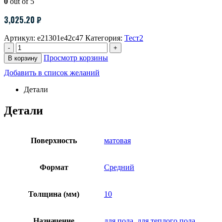
0
out of 5
3,025.20
₽
Артикул:
e21301e42c47
Категория:
Тест2
-
+
Просмотр корзины
В корзину
Добавить в список желаний
Детали
Детали
Поверхность
матовая
Формат
Средний
Толщина (мм)
10
Назначение
для пола
,
для теплого пола