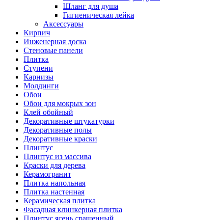
Шланг для душа
Гигиеническая лейка
Аксессуары
Кирпич
Инженерная доска
Стеновые панели
Плитка
Ступени
Карнизы
Молдинги
Обои
Обои для мокрых зон
Клей обойный
Декоративные штукатурки
Декоративные полы
Декоративные краски
Плинтус
Плинтус из массива
Краски для дерева
Керамогранит
Плитка напольная
Плитка настенная
Керамическая плитка
Фасадная клинкерная плитка
Плинтус ясень сращенный