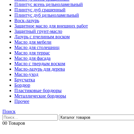
Плинтус ясень цельноламельный
Плинтус дуб сращенный
Плинтус дуб цельноламельный
Воск-лазурь
Защитное масло для внешних работ
Защитный грунт-масло
Лазурь с пчелиным воском
Масло для мебели
Масло для столешниц
Масло для террас
Масло для фасада
Масло с твердым воском
Масло-лазурь для дерева
Масло-уход
Брусчатка
Бордюр
Пластиковые бордюры
Металлические бордюры
Прочее
Поиск
0
0 Товаров