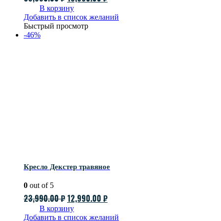
цена
цена:
В корзину
Добавить в список желаний
составляла
15,990.00 ₽.
Быстрый просмотр
35,990.00 ₽.
-46%
Кресло Декстер травяное
0
out of 5
Первоначальная
Текущая
23,990.00
₽
12,990.00
₽
цена
цена:
В корзину
Добавить в список желаний