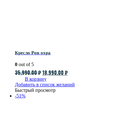
Кресло Рон охра
0
out of 5
Первоначальная
Текущая
35,990.00
₽
18,990.00
₽
цена
цена:
В корзину
Добавить в список желаний
составляла
18,990.00 ₽.
Быстрый просмотр
35,990.00 ₽.
-51%