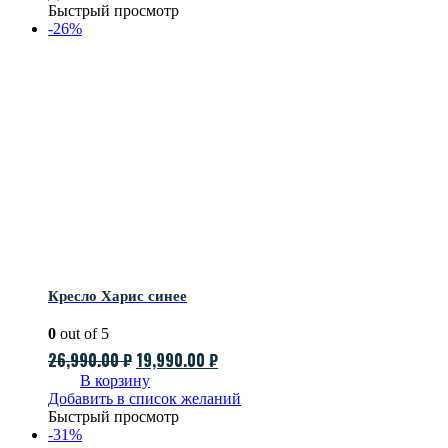
составляла
12,990.00 ₽.
Быстрый просмотр
23,990.00 ₽.
-26%
Кресло Харис синее
0
out of 5
Первоначальная
Текущая
26,990.00
₽
19,990.00
₽
цена
цена:
В корзину
Добавить в список желаний
составляла
19,990.00 ₽.
Быстрый просмотр
26,990.00 ₽.
-31%