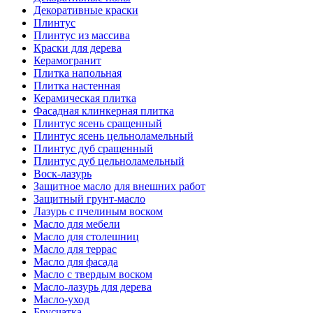
Декоративные краски
Плинтус
Плинтус из массива
Краски для дерева
Керамогранит
Плитка напольная
Плитка настенная
Керамическая плитка
Фасадная клинкерная плитка
Плинтус ясень сращенный
Плинтус ясень цельноламельный
Плинтус дуб сращенный
Плинтус дуб цельноламельный
Воск-лазурь
Защитное масло для внешних работ
Защитный грунт-масло
Лазурь с пчелиным воском
Масло для мебели
Масло для столешниц
Масло для террас
Масло для фасада
Масло с твердым воском
Масло-лазурь для дерева
Масло-уход
Брусчатка