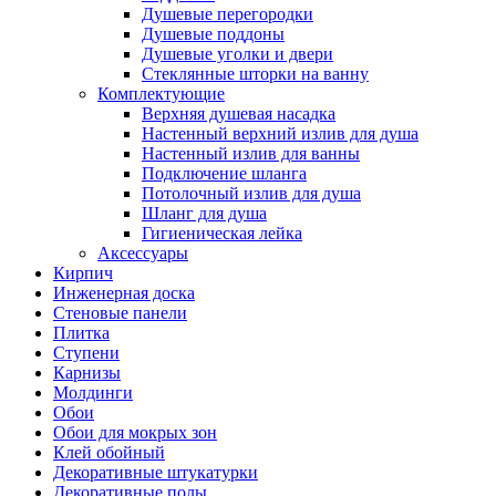
Душевые перегородки
Душевые поддоны
Душевые уголки и двери
Стеклянные шторки на ванну
Комплектующие
Верхняя душевая насадка
Настенный верхний излив для душа
Настенный излив для ванны
Подключение шланга
Потолочный излив для душа
Шланг для душа
Гигиеническая лейка
Аксессуары
Кирпич
Инженерная доска
Стеновые панели
Плитка
Ступени
Карнизы
Молдинги
Обои
Обои для мокрых зон
Клей обойный
Декоративные штукатурки
Декоративные полы