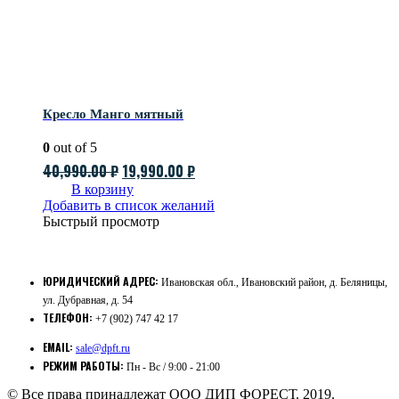
Кресло Манго мятный
0
out of 5
Первоначальная
Текущая
40,990.00
₽
19,990.00
₽
цена
цена:
В корзину
Добавить в список желаний
составляла
19,990.00 ₽.
Быстрый просмотр
40,990.00 ₽.
ЮРИДИЧЕСКИЙ АДРЕС:
Ивановская обл., Ивановский район, д. Беляницы,
ул. Дубравная, д. 54
ТЕЛЕФОН:
+7 (902) 747 42 17
EMAIL:
sale@dpft.ru
РЕЖИМ РАБОТЫ:
Пн - Вс / 9:00 - 21:00
© Все права принадлежат ООО ДИП ФОРЕСТ. 2019.