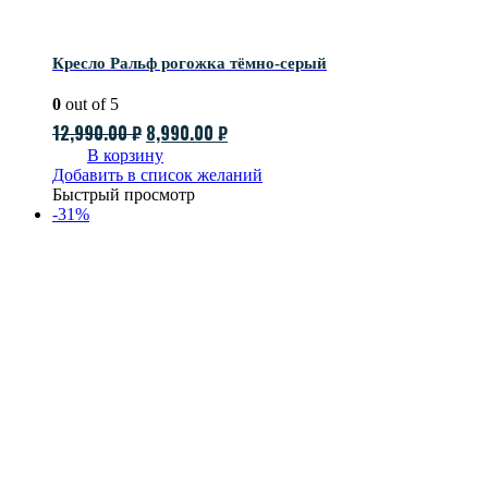
Кресло Ральф рогожка тёмно-серый
0
out of 5
Первоначальная
Текущая
12,990.00
₽
8,990.00
₽
цена
цена:
В корзину
Добавить в список желаний
составляла
8,990.00 ₽.
Быстрый просмотр
12,990.00 ₽.
-31%