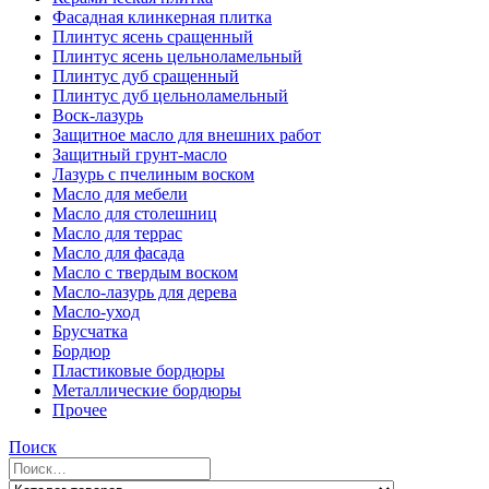
Фасадная клинкерная плитка
Плинтус ясень сращенный
Плинтус ясень цельноламельный
Плинтус дуб сращенный
Плинтус дуб цельноламельный
Воск-лазурь
Защитное масло для внешних работ
Защитный грунт-масло
Лазурь с пчелиным воском
Масло для мебели
Масло для столешниц
Масло для террас
Масло для фасада
Масло с твердым воском
Масло-лазурь для дерева
Масло-уход
Брусчатка
Бордюр
Пластиковые бордюры
Металлические бордюры
Прочее
Поиск