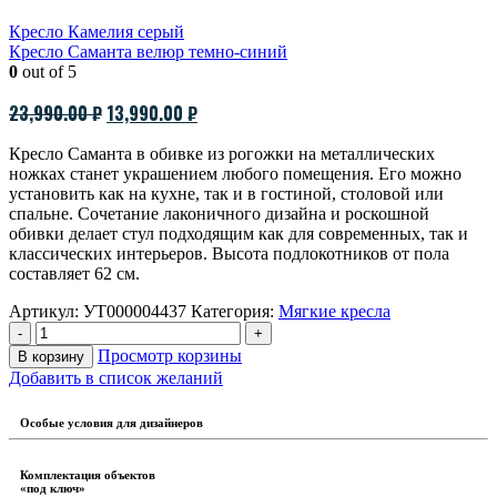
Кресло Камелия серый
Кресло Саманта велюр темно-синий
0
out of 5
Первоначальная
Текущая
23,990.00
₽
13,990.00
₽
цена
цена:
Кресло Саманта в обивке из рогожки на металлических
составляла
13,990.00 ₽.
ножках станет украшением любого помещения. Его можно
23,990.00 ₽.
установить как на кухне, так и в гостиной, столовой или
спальне. Сочетание лаконичного дизайна и роскошной
обивки делает стул подходящим как для современных, так и
классических интерьеров. Высота подлокотников от пола
составляет 62 см.
Артикул:
УТ000004437
Категория:
Мягкие кресла
-
+
Просмотр корзины
В корзину
Добавить в список желаний
Особые условия для дизайнеров
Комплектация объектов
«под ключ»