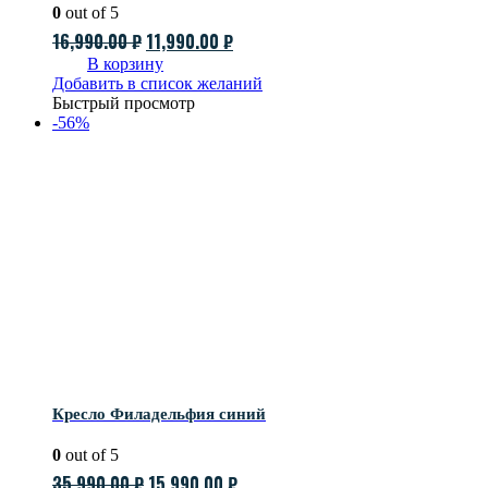
0
out of 5
Первоначальная
Текущая
16,990.00
₽
11,990.00
₽
цена
цена:
В корзину
Добавить в список желаний
составляла
11,990.00 ₽.
Быстрый просмотр
16,990.00 ₽.
-56%
Кресло Филадельфия синий
0
out of 5
Первоначальная
Текущая
35,990.00
₽
15,990.00
₽