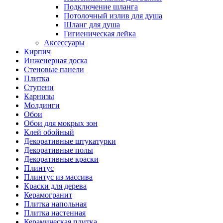
Подключение шланга
Потолочный излив для душа
Шланг для душа
Гигиеническая лейка
Аксессуары
Кирпич
Инженерная доска
Стеновые панели
Плитка
Ступени
Карнизы
Молдинги
Обои
Обои для мокрых зон
Клей обойный
Декоративные штукатурки
Декоративные полы
Декоративные краски
Плинтус
Плинтус из массива
Краски для дерева
Керамогранит
Плитка напольная
Плитка настенная
Керамическая плитка