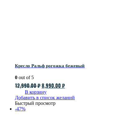
Кресло Ральф рогожка бежевый
0
out of 5
Первоначальная
Текущая
12,990.00
₽
8,990.00
₽
цена
цена:
В корзину
Добавить в список желаний
составляла
8,990.00 ₽.
Быстрый просмотр
12,990.00 ₽.
-47%