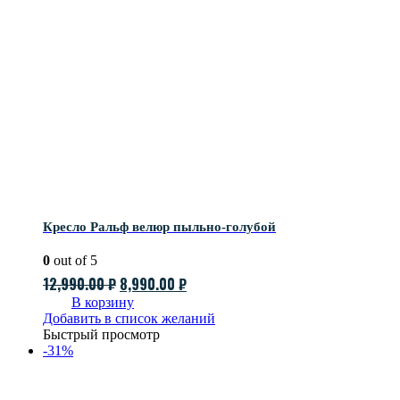
Кресло Ральф велюр пыльно-голубой
0
out of 5
Первоначальная
Текущая
12,990.00
₽
8,990.00
₽
цена
цена:
В корзину
Добавить в список желаний
составляла
8,990.00 ₽.
Быстрый просмотр
12,990.00 ₽.
-31%