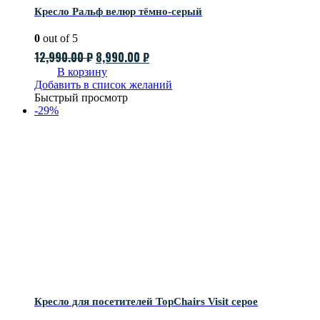
Кресло Ральф велюр тёмно-серый
0
out of 5
Первоначальная
Текущая
12,990.00
₽
8,990.00
₽
цена
цена:
В корзину
Добавить в список желаний
составляла
8,990.00 ₽.
Быстрый просмотр
12,990.00 ₽.
-29%
Кресло для посетителей TopChairs Visit серое