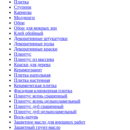
Плитка
Ступени
Карнизы
Молдинги
Обои
Обои для мокрых зон
Клей обойный
Декоративные штукатурки
Декоративные полы
Декоративные краски
Плинтус
Плинтус из массива
Краски для дерева
Керамогранит
Плитка напольная
Плитка настенная
Керамическая плитка
Фасадная клинкерная плитка
Плинтус ясень сращенный
Плинтус ясень цельноламельный
Плинтус дуб сращенный
Плинтус дуб цельноламельный
Воск-лазурь
Защитное масло для внешних работ
Защитный грунт-масло