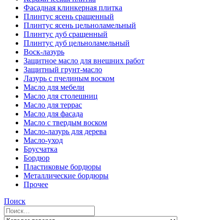
Фасадная клинкерная плитка
Плинтус ясень сращенный
Плинтус ясень цельноламельный
Плинтус дуб сращенный
Плинтус дуб цельноламельный
Воск-лазурь
Защитное масло для внешних работ
Защитный грунт-масло
Лазурь с пчелиным воском
Масло для мебели
Масло для столешниц
Масло для террас
Масло для фасада
Масло с твердым воском
Масло-лазурь для дерева
Масло-уход
Брусчатка
Бордюр
Пластиковые бордюры
Металлические бордюры
Прочее
Поиск