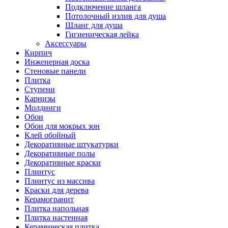
Подключение шланга
Потолочный излив для душа
Шланг для душа
Гигиеническая лейка
Аксессуары
Кирпич
Инженерная доска
Стеновые панели
Плитка
Ступени
Карнизы
Молдинги
Обои
Обои для мокрых зон
Клей обойный
Декоративные штукатурки
Декоративные полы
Декоративные краски
Плинтус
Плинтус из массива
Краски для дерева
Керамогранит
Плитка напольная
Плитка настенная
Керамическая плитка